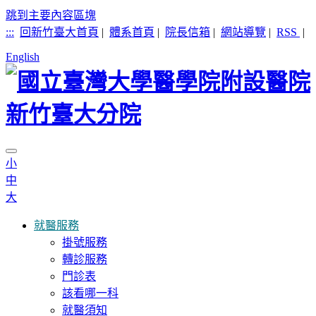
跳到主要內容區塊
:::
回新竹臺大首頁
|
體系首頁
|
院長信箱
|
網站導覽
|
RSS
|
English
小
中
大
就醫服務
掛號服務
轉診服務
門診表
該看哪一科
就醫須知