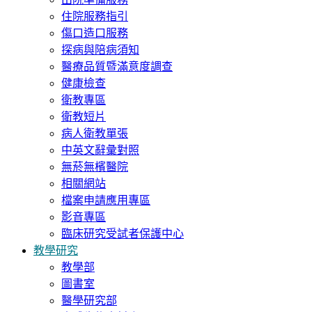
住院服務指引
傷口造口服務
探病與陪病須知
醫療品質暨滿意度調查
健康檢查
衛教專區
衛教短片
病人衛教單張
中英文辭彙對照
無菸無檳醫院
相關網站
檔案申請應用專區
影音專區
臨床研究受試者保護中心
教學研究
教學部
圖書室
醫學研究部