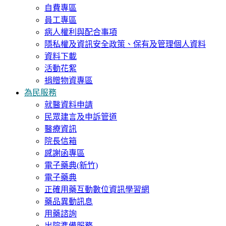
自費專區
員工專區
病人權利與配合事項
隱私權及資訊安全政策、保有及管理個人資料
資料下載
活動花絮
捐贈物資專區
為民服務
就醫資料申請
民眾建言及申訴管道
醫療資訊
院長信箱
感謝函專區
電子藥典(新竹)
電子藥典
正確用藥互動數位資訊學習網
藥品異動訊息
用藥諮詢
出院準備服務