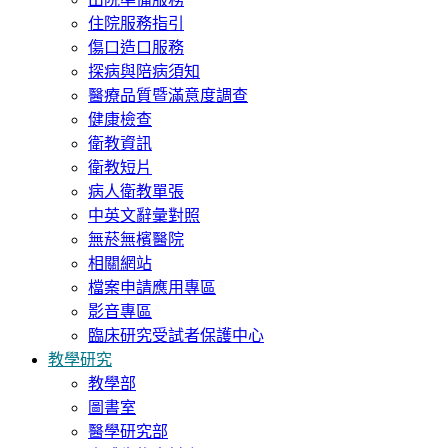
住院服務指引
傷口造口服務
探病與陪病須知
醫療品質暨滿意度調查
健康檢查
衛教資訊
衛教短片
病人衛教單張
中英文辭彙對照
無菸無檳醫院
相關網站
檔案申請應用專區
影音專區
臨床研究受試者保護中心
教學研究
教學部
圖書室
醫學研究部