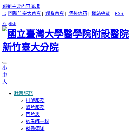
跳到主要內容區塊
:::
回新竹臺大首頁
|
體系首頁
|
院長信箱
|
網站導覽
|
RSS
|
English
小
中
大
就醫服務
掛號服務
轉診服務
門診表
該看哪一科
就醫須知