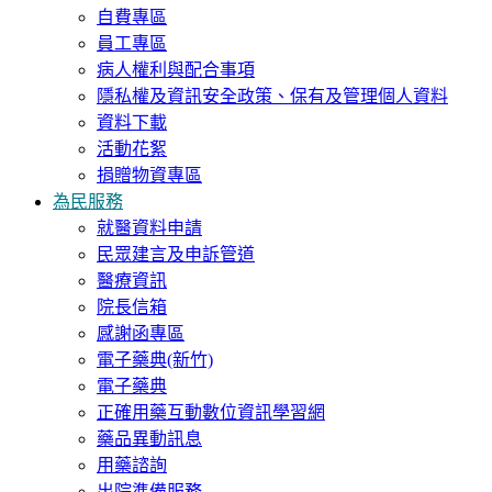
自費專區
員工專區
病人權利與配合事項
隱私權及資訊安全政策、保有及管理個人資料
資料下載
活動花絮
捐贈物資專區
為民服務
就醫資料申請
民眾建言及申訴管道
醫療資訊
院長信箱
感謝函專區
電子藥典(新竹)
電子藥典
正確用藥互動數位資訊學習網
藥品異動訊息
用藥諮詢
出院準備服務