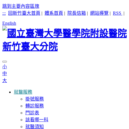
跳到主要內容區塊
:::
回新竹臺大首頁
|
體系首頁
|
院長信箱
|
網站導覽
|
RSS
|
English
小
中
大
就醫服務
掛號服務
轉診服務
門診表
該看哪一科
就醫須知