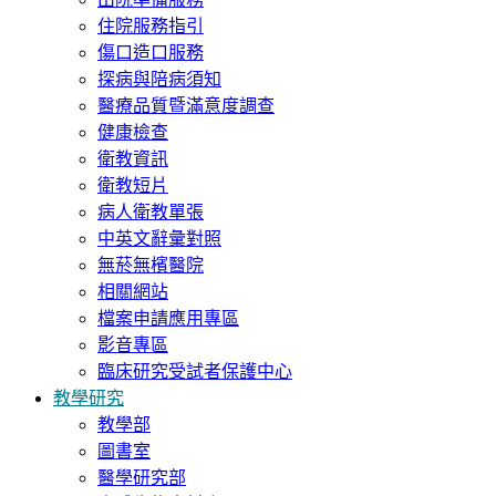
住院服務指引
傷口造口服務
探病與陪病須知
醫療品質暨滿意度調查
健康檢查
衛教資訊
衛教短片
病人衛教單張
中英文辭彙對照
無菸無檳醫院
相關網站
檔案申請應用專區
影音專區
臨床研究受試者保護中心
教學研究
教學部
圖書室
醫學研究部