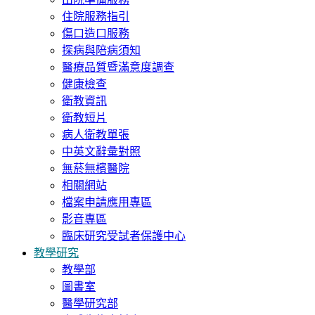
住院服務指引
傷口造口服務
探病與陪病須知
醫療品質暨滿意度調查
健康檢查
衛教資訊
衛教短片
病人衛教單張
中英文辭彙對照
無菸無檳醫院
相關網站
檔案申請應用專區
影音專區
臨床研究受試者保護中心
教學研究
教學部
圖書室
醫學研究部