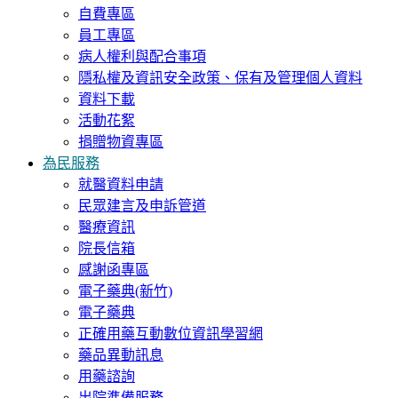
自費專區
員工專區
病人權利與配合事項
隱私權及資訊安全政策、保有及管理個人資料
資料下載
活動花絮
捐贈物資專區
為民服務
就醫資料申請
民眾建言及申訴管道
醫療資訊
院長信箱
感謝函專區
電子藥典(新竹)
電子藥典
正確用藥互動數位資訊學習網
藥品異動訊息
用藥諮詢
出院準備服務