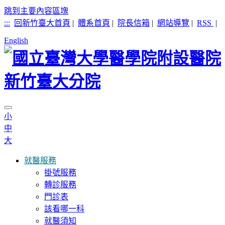
跳到主要內容區塊
:::
回新竹臺大首頁
|
體系首頁
|
院長信箱
|
網站導覽
|
RSS
|
English
小
中
大
就醫服務
掛號服務
轉診服務
門診表
該看哪一科
就醫須知