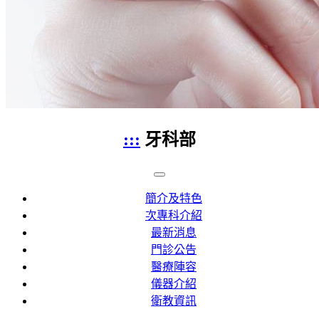
:::
牙科部
簡介及特色
次專科介紹
最新消息
門診公告
醫療陣容
儀器介紹
衛教資訊