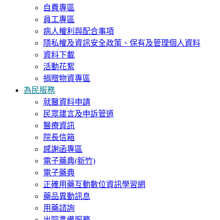
自費專區
員工專區
病人權利與配合事項
隱私權及資訊安全政策、保有及管理個人資料
資料下載
活動花絮
捐贈物資專區
為民服務
就醫資料申請
民眾建言及申訴管道
醫療資訊
院長信箱
感謝函專區
電子藥典(新竹)
電子藥典
正確用藥互動數位資訊學習網
藥品異動訊息
用藥諮詢
出院準備服務