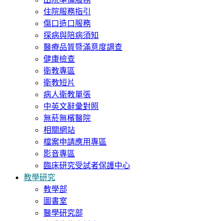
住院服務指引
傷口造口服務
探病與陪病須知
醫療品質暨滿意度調查
健康檢查
衛教專區
衛教短片
病人衛教單張
中英文辭彙對照
無菸無檳醫院
相關網站
檔案申請應用專區
影音專區
臨床研究受試者保護中心
教學研究
教學部
圖書室
醫學研究部