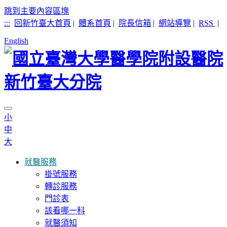
跳到主要內容區塊
:::
回新竹臺大首頁
|
體系首頁
|
院長信箱
|
網站導覽
|
RSS
|
English
小
中
大
就醫服務
掛號服務
轉診服務
門診表
該看哪一科
就醫須知