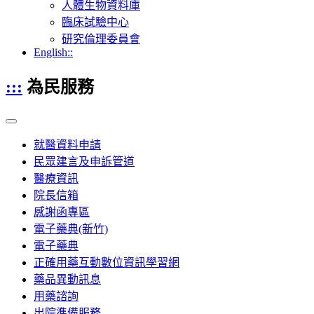
人體生物資料庫
臨床試驗中心
研究倫理委員會
English::
:::
為民服務
就醫資料申請
民眾建言及申訴管道
醫療資訊
院長信箱
感謝函專區
電子藥典(新竹)
電子藥典
正確用藥互動數位資訊學習網
藥品異動訊息
用藥諮詢
出院準備服務