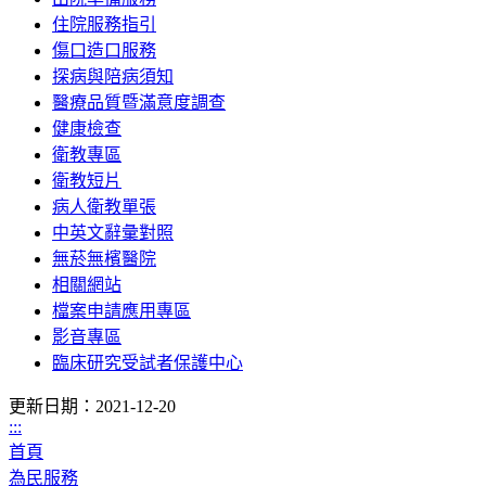
住院服務指引
傷口造口服務
探病與陪病須知
醫療品質暨滿意度調查
健康檢查
衛教專區
衛教短片
病人衛教單張
中英文辭彙對照
無菸無檳醫院
相關網站
檔案申請應用專區
影音專區
臨床研究受試者保護中心
更新日期：2021-12-20
:::
首頁
為民服務