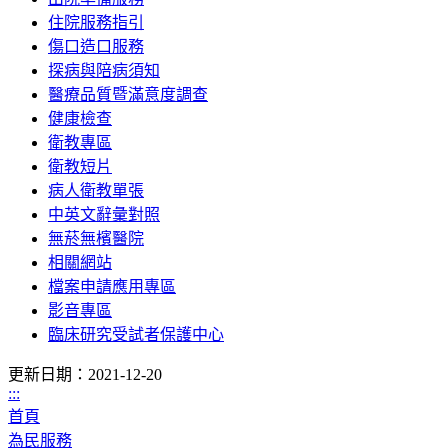
住院服務指引
傷口造口服務
探病與陪病須知
醫療品質暨滿意度調查
健康檢查
衛教專區
衛教短片
病人衛教單張
中英文辭彙對照
無菸無檳醫院
相關網站
檔案申請應用專區
影音專區
臨床研究受試者保護中心
更新日期：2021-12-20
:::
首頁
為民服務