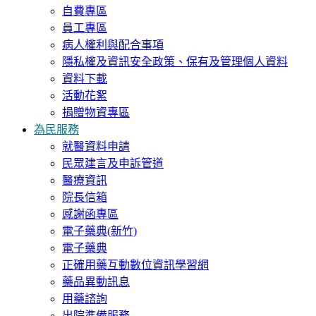
自費專區
員工專區
病人權利與配合事項
隱私權及資訊安全政策、保有及管理個人資料
資料下載
活動花絮
捐贈物資專區
為民服務
就醫資料申請
民眾建言及申訴管道
醫療資訊
院長信箱
感謝函專區
電子藥典(新竹)
電子藥典
正確用藥互動數位資訊學習網
藥品異動訊息
用藥諮詢
出院準備服務