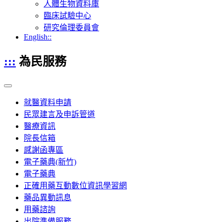
人體生物資料庫
臨床試驗中心
研究倫理委員會
English::
:::
為民服務
就醫資料申請
民眾建言及申訴管道
醫療資訊
院長信箱
感謝函專區
電子藥典(新竹)
電子藥典
正確用藥互動數位資訊學習網
藥品異動訊息
用藥諮詢
出院準備服務