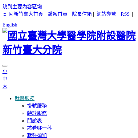
跳到主要內容區塊
:::
回新竹臺大首頁
|
體系首頁
|
院長信箱
|
網站導覽
|
RSS
|
English
小
中
大
就醫服務
掛號服務
轉診服務
門診表
該看哪一科
就醫須知