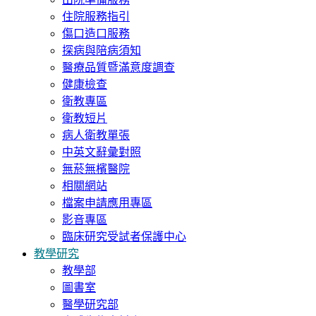
住院服務指引
傷口造口服務
探病與陪病須知
醫療品質暨滿意度調查
健康檢查
衛教專區
衛教短片
病人衛教單張
中英文辭彙對照
無菸無檳醫院
相關網站
檔案申請應用專區
影音專區
臨床研究受試者保護中心
教學研究
教學部
圖書室
醫學研究部