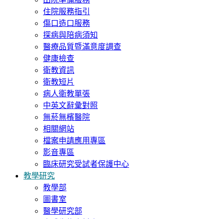
住院服務指引
傷口造口服務
探病與陪病須知
醫療品質暨滿意度調查
健康檢查
衛教資訊
衛教短片
病人衛教單張
中英文辭彙對照
無菸無檳醫院
相關網站
檔案申請應用專區
影音專區
臨床研究受試者保護中心
教學研究
教學部
圖書室
醫學研究部