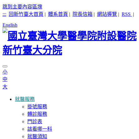
跳到主要內容區塊
:::
回新竹臺大首頁
|
體系首頁
|
院長信箱
|
網站導覽
|
RSS
|
English
小
中
大
就醫服務
掛號服務
轉診服務
門診表
該看哪一科
就醫須知