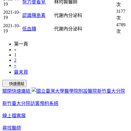
努力會看見
林均賢醫師
19
次
3177
2021-10-
認識胰島素
代謝內分泌科
19
次
4789
2021-10-
低血糖
代謝內分泌科
19
次
第一頁
«
1
2
»
最末頁
快速連結
關閉快速連結
新竹臺大分院訪客預約系統
線上檔案展
尋找醫師