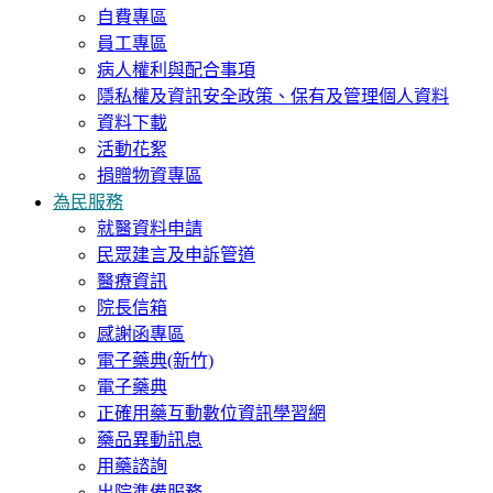
自費專區
員工專區
病人權利與配合事項
隱私權及資訊安全政策、保有及管理個人資料
資料下載
活動花絮
捐贈物資專區
為民服務
就醫資料申請
民眾建言及申訴管道
醫療資訊
院長信箱
感謝函專區
電子藥典(新竹)
電子藥典
正確用藥互動數位資訊學習網
藥品異動訊息
用藥諮詢
出院準備服務