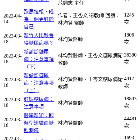
范綱志 主任
跑馬拉松，成
1245
作者：王杏文 衛教師 回饋：
2022-04-
為一個更好的
14
次
林均賢 醫師
自己
1806
新竹人比較會
2022-03-
林均賢醫師
18
次
得糖尿病嗎？
新診斷糖尿
36380
林均賢醫師、王杏文糖尿病衛
2022-03-
病：注意事項
18
次
教師
（下）
新診斷糖尿
4917
林均賢醫師、王杏文糖尿病衛
2022-03-
病：注意事項
18
次
教師
（上）
18803
妊娠糖尿病：
2022-03-
林均賢醫師
18
次
注意事項
醫學新知：即
44481
2022-03-
時型連續血糖
林均賢醫師
18
次
監測儀
1693
2022-01-