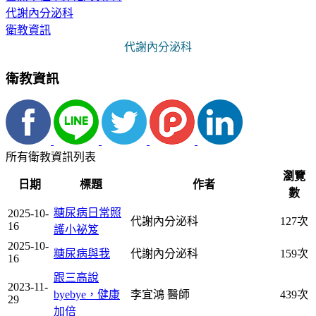
代謝內分泌科
衛教資訊
代謝內分泌科
衛教資訊
所有衛教資訊列表
瀏覽
日期
標題
作者
數
糖尿病日常照
2025-10-
代謝內分泌科
127次
16
護小祕笈
2025-10-
糖尿病與我
代謝內分泌科
159次
16
跟三高說
2023-11-
byebye，健康
李宜鴻 醫師
439次
29
加倍