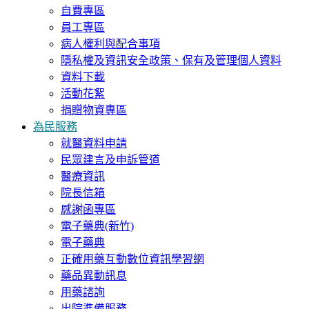
自費專區
員工專區
病人權利與配合事項
隱私權及資訊安全政策、保有及管理個人資料
資料下載
活動花絮
捐贈物資專區
為民服務
就醫資料申請
民眾建言及申訴管道
醫療資訊
院長信箱
感謝函專區
電子藥典(新竹)
電子藥典
正確用藥互動數位資訊學習網
藥品異動訊息
用藥諮詢
出院準備服務