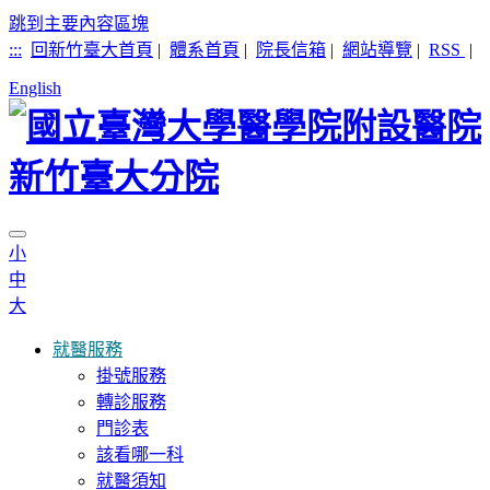
跳到主要內容區塊
:::
回新竹臺大首頁
|
體系首頁
|
院長信箱
|
網站導覽
|
RSS
|
English
小
中
大
就醫服務
掛號服務
轉診服務
門診表
該看哪一科
就醫須知