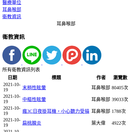
醫療單位
耳鼻喉部
衛教資訊
耳鼻喉部
衛教資訊
所有衛教資訊列表
日期
標題
作者
瀏覽數
2021-10-
末梢性眩暈
耳鼻喉部
80405次
19
2021-10-
中樞性眩暈
耳鼻喉部
39033次
19
2021-10-
瘋3C日夜掛耳機，小心聽力受損
耳鼻喉部
1788次
19
2021-10-
扁桃腺炎
葉大偉
4922次
19
2021-10-