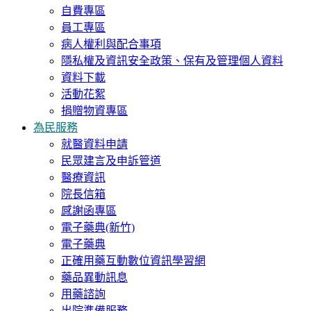
自費專區
員工專區
病人權利與配合事項
隱私權及資訊安全政策、保有及管理個人資料
資料下載
活動花絮
捐贈物資專區
為民服務
就醫資料申請
民眾建言及申訴管道
醫療資訊
院長信箱
感謝函專區
電子藥典(新竹)
電子藥典
正確用藥互動數位資訊學習網
藥品異動訊息
用藥諮詢
出院準備服務