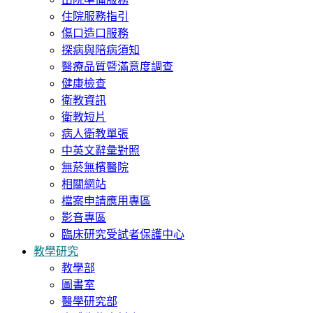
住院服務指引
傷口造口服務
探病與陪病須知
醫療品質暨滿意度調查
健康檢查
衛教資訊
衛教短片
病人衛教單張
中英文辭彙對照
無菸無檳醫院
相關網站
檔案申請應用專區
影音專區
臨床研究受試者保護中心
教學研究
教學部
圖書室
醫學研究部