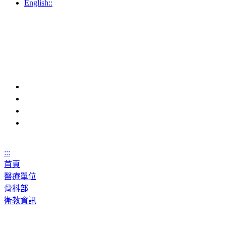
English::
:::
首頁
醫療單位
骨科部
衛教資訊