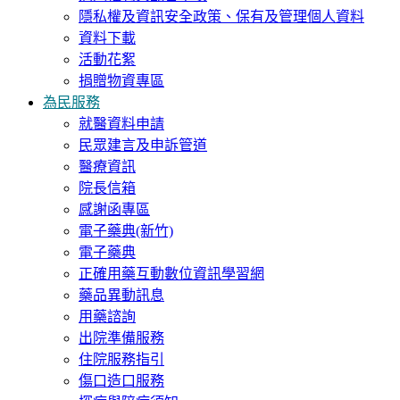
隱私權及資訊安全政策、保有及管理個人資料
資料下載
活動花絮
捐贈物資專區
為民服務
就醫資料申請
民眾建言及申訴管道
醫療資訊
院長信箱
感謝函專區
電子藥典(新竹)
電子藥典
正確用藥互動數位資訊學習網
藥品異動訊息
用藥諮詢
出院準備服務
住院服務指引
傷口造口服務