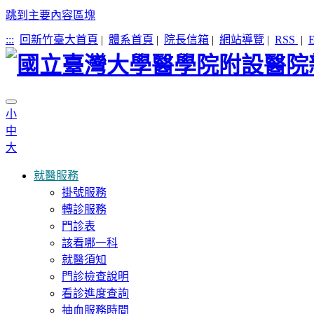
跳到主要內容區塊
:::
回新竹臺大首頁
|
體系首頁
|
院長信箱
|
網站導覽
|
RSS
|
E
小
中
大
就醫服務
掛號服務
轉診服務
門診表
該看哪一科
就醫須知
門診檢查說明
看診進度查詢
抽血服務時間