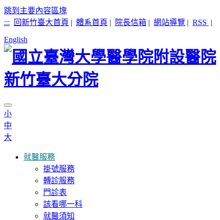
跳到主要內容區塊
:::
回新竹臺大首頁
|
體系首頁
|
院長信箱
|
網站導覽
|
RSS
|
English
小
中
大
就醫服務
掛號服務
轉診服務
門診表
該看哪一科
就醫須知