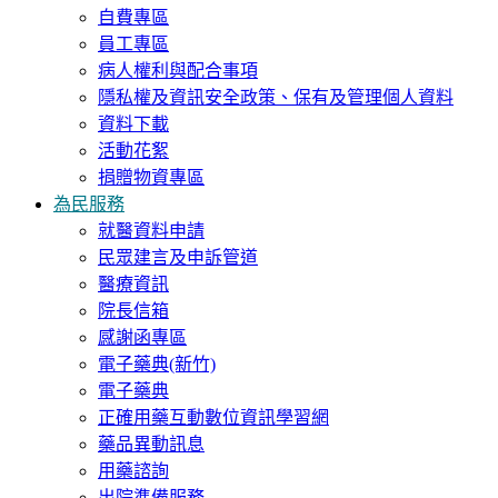
自費專區
員工專區
病人權利與配合事項
隱私權及資訊安全政策、保有及管理個人資料
資料下載
活動花絮
捐贈物資專區
為民服務
就醫資料申請
民眾建言及申訴管道
醫療資訊
院長信箱
感謝函專區
電子藥典(新竹)
電子藥典
正確用藥互動數位資訊學習網
藥品異動訊息
用藥諮詢
出院準備服務