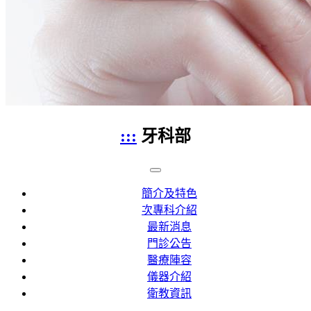
:::
牙科部
簡介及特色
次專科介紹
最新消息
門診公告
醫療陣容
儀器介紹
衛教資訊