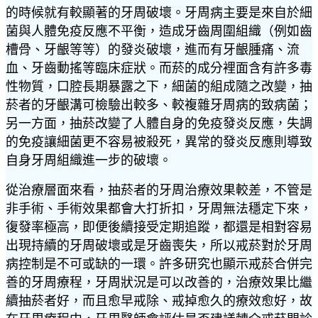
的時候就有較顯著的牙周破壞。牙周病主要是來自於細
菌與人體免疫反應不平衡，造成牙齒周圍組織（例如齒
槽骨、牙齦等等）的發炎破壞，進而有牙齦腫痛、流
血、牙齒動搖等臨床症狀。而菸的成分裡面含有許多毒
性物質，口腔長期暴露之下，細菌的組成隨之改變，抽
菸者的牙齦溝可檢驗出較多、較複雜牙周病的致病菌；
另一方面，抽菸改變了人體自身的免疫發炎反應，失調
的免疫讓細菌更不容易被殺死，異常的發炎反應則導致
自身牙周組織進一步的破壞。
從治療層面來看，抽菸者的牙周治療效果較差，不管是
非手術、手術效果都會大打折扣，牙周無法穩定下來，
復發率極高，即便後續接受定期追蹤，都還是相對容易
出現持續的牙周破壞或是牙齒喪失，所以戒菸對於牙周
病控制是不可或缺的一環。許多研究也顯示戒菸合併完
善的牙周療程，牙周狀況是可以改善的，治療效果比繼
續抽菸者好，而且愈早戒除、戒掉愈久的療效愈好，故