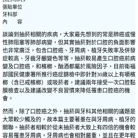
張貼單位
牙科部
內 容
談論到抽菸相關的疾病，大家最先想到的常是肺癌或慢
性肺阻塞等肺部病變，但其實抽菸對於口腔的負面影響
也非常廣泛，包含口腔癌、牙周病、植牙失敗率及併發
症較高、牙齒牙齦變色等等。抽菸較易產生口腔癌前病
變及口腔癌，和檳榔、酗酒都屬於風險因子，目前衛福
部國民健康署所推行癌症篩檢中即針對30歲以上有嚼檳
榔（含已戒檳榔）或吸菸者，建議兩年接受一次口腔黏
膜檢查以及建議改變不良習慣來降低罹患口腔癌的機
會。
然而，除了口腔癌之外，抽菸與牙科其他相關的議題是
大眾較少觸及的，故本篇主要著墨在與牙周病、植牙的
關聯。抽菸者相較於從未抽菸者大致上有四倍的機會較
容易罹患牙周病，牙周病也會相對嚴重，並且在更年輕