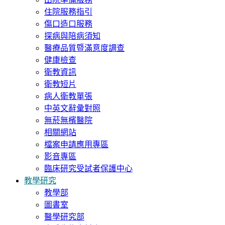
住院服務指引
傷口造口服務
探病與陪病須知
醫療品質暨滿意度調查
健康檢查
衛教資訊
衛教短片
病人衛教單張
中英文辭彙對照
無菸無檳醫院
相關網站
檔案申請應用專區
影音專區
臨床研究受試者保護中心
教學研究
教學部
圖書室
醫學研究部