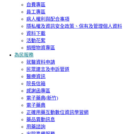
自費專區
員工專區
病人權利與配合事項
隱私權及資訊安全政策、保有及管理個人資料
資料下載
活動花絮
捐贈物資專區
為民服務
就醫資料申請
民眾建言及申訴管道
醫療資訊
院長信箱
感謝函專區
電子藥典(新竹)
電子藥典
正確用藥互動數位資訊學習網
藥品異動訊息
用藥諮詢
出院準備服務