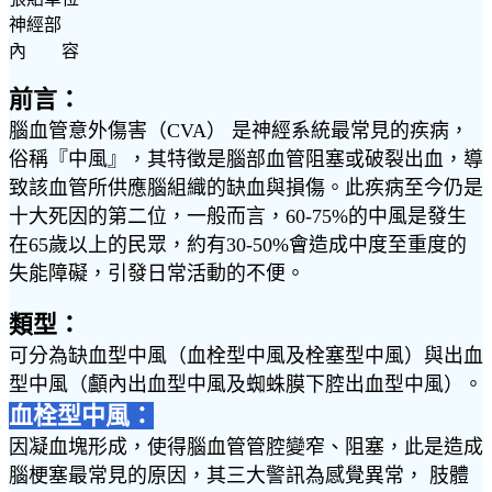
神經部
內 容
前言：
腦血管意外傷害（CVA） 是神經系統最常見的疾病，
俗稱『中風』，其特徵是腦部血管阻塞或破裂出血，導
致該血管所供應腦組織的缺血與損傷。此疾病至今仍是
十大死因的第二位，一般而言，60-75%的中風是發生
在65歲以上的民眾，約有30-50%會造成中度至重度的
失能障礙，引發日常活動的不便。
類型：
可分為缺血型中風（血栓型中風及栓塞型中風）與出血
型中風（顱內出血型中風及蜘蛛膜下腔出血型中風）。
血栓型中風：
因凝血塊形成，使得腦血管管腔變窄、阻塞，此是造成
腦梗塞最常見的原因，其三大警訊為感覺異常， 肢體