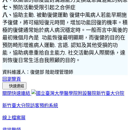
六、
以關懷的態度面對溝通能力受損或意識混亂的病患
七、
預防活動受限引起之合併症
八、
協助主動. 被動復健運動 復健中風病人若能早期施
予復健，將可縮短復元時間，增加功能回復的機率。積
極的復健通常始於病人病況穩定時。一般而言中風後的
最初幾個月內是 功能恢復最明顯期，而復健的目的在
預防畸形增進病人運動. 言語. 認知及其他受損的功
能，協助病患重拾自主能力. 社交活動與人際關係，達
到恢復日常生活自我照顧的目的。
資料維護人：復健部 陸助理管理師
回瀏覽頁
快速連結
關閉快速連結
新竹臺大分院訪客預約系統
線上檔案展
尋找醫師