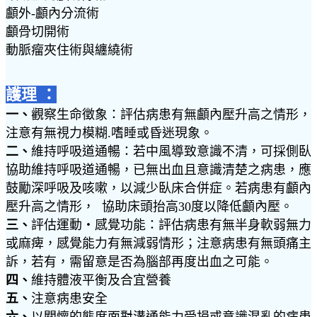
顱外-顱內分流術
顱骨切開術
動脈瘤夾住術與纏繞術
護理 ：
一、
觀察生命徵象：評估病患有無顱內壓升高之情形，
注意有無視力模糊.嗜睡或昏迷現象。
二、
維持呼吸道通暢：若中風導致意識不清，可採側臥
協助維持呼吸道通暢，已無出血且意識清楚之病患，應
鼓勵深呼吸及咳嗽，以減少臥床合併症。若病患有顱內
壓升高之情形， 協助床頭抬高30度以降低顱內壓。
三、
評估運動‧感覺功能：評估病患有無半身軟弱無力
或麻痺，感覺能力有無減弱情形；注意病患有無頭痛主
訴，若有，需留意是否為腦部再度出血之可能。
四、
維持體液平衡及合宜營養
五、
注意病患安全