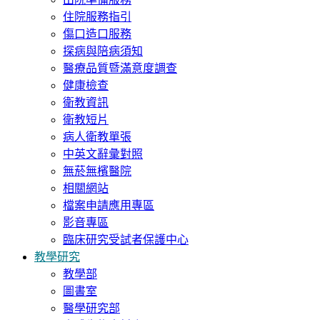
住院服務指引
傷口造口服務
探病與陪病須知
醫療品質暨滿意度調查
健康檢查
衛教資訊
衛教短片
病人衛教單張
中英文辭彙對照
無菸無檳醫院
相關網站
檔案申請應用專區
影音專區
臨床研究受試者保護中心
教學研究
教學部
圖書室
醫學研究部