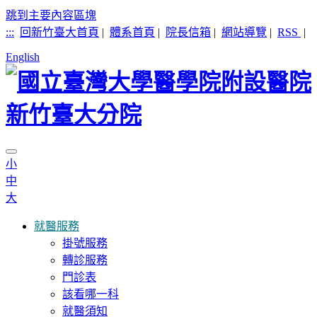
跳到主要內容區塊
:::
回新竹臺大首頁
|
體系首頁
|
院長信箱
|
網站導覽
|
RSS
|
English
小
中
大
就醫服務
掛號服務
轉診服務
門診表
該看哪一科
就醫須知