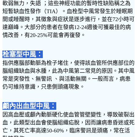
軟弱無力，失語 ；這些神經功能的暫時性缺陷稱之為
短暫缺血性發作（TIA）。血栓型中風常發生於睡眠期
間或睡醒時，其徵象與症狀是逐步進行，並在72小時可
達巔峰。大部分的患者在發病12-24週後可獲最佳的病
情改善，有20-25%可能會再復發。
栓塞型中風：
指供應腦部動脈為栓子堵住，使得該血管所供應部位的
腦組織缺血與水腫，此為中風第二常見的原因。其中風
常是突發性、無警訊 、與活動無關。一般而言，病患
仍可維持意識，只患側頭痛現象。
顱內出血型中風：
因高血壓或顱內動脈硬化使血管管壁變性，導致破裂出
血，此類型出血會使腦組織疝脫，因而讓病患昏迷或死
亡，其死亡率高達50-60%，臨床警訊是頭痛，常在活