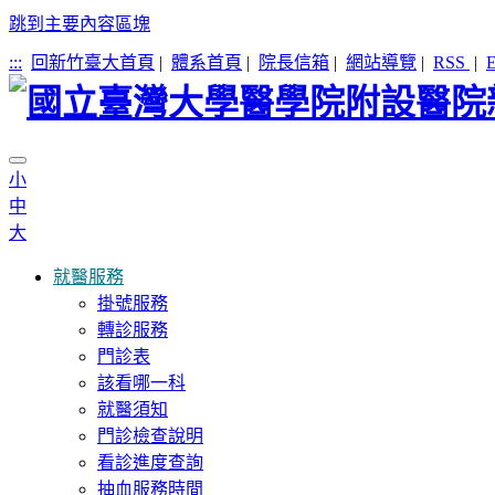
跳到主要內容區塊
:::
回新竹臺大首頁
|
體系首頁
|
院長信箱
|
網站導覽
|
RSS
|
E
小
中
大
就醫服務
掛號服務
轉診服務
門診表
該看哪一科
就醫須知
門診檢查說明
看診進度查詢
抽血服務時間