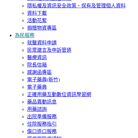
隱私權及資訊安全政策、保有及管理個人資料
資料下載
活動花絮
捐贈物資專區
為民服務
就醫資料申請
民眾建言及申訴管道
醫療資訊
院長信箱
感謝函專區
電子藥典(新竹)
電子藥典
正確用藥互動數位資訊學習網
藥品異動訊息
用藥諮詢
出院準備服務
住院服務指引
傷口造口服務