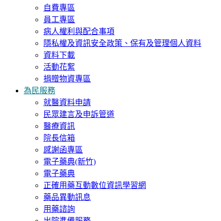
自費專區
員工專區
病人權利與配合事項
隱私權及資訊安全政策、保有及管理個人資料
資料下載
活動花絮
捐贈物資專區
為民服務
就醫資料申請
民眾建言及申訴管道
醫療資訊
院長信箱
感謝函專區
電子藥典(新竹)
電子藥典
正確用藥互動數位資訊學習網
藥品異動訊息
用藥諮詢
出院準備服務