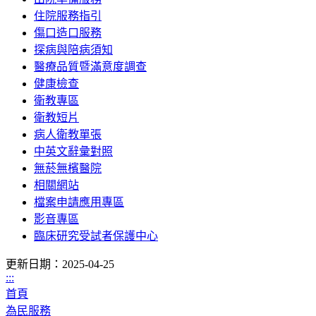
住院服務指引
傷口造口服務
探病與陪病須知
醫療品質暨滿意度調查
健康檢查
衛教專區
衛教短片
病人衛教單張
中英文辭彙對照
無菸無檳醫院
相關網站
檔案申請應用專區
影音專區
臨床研究受試者保護中心
更新日期：2025-04-25
:::
首頁
為民服務