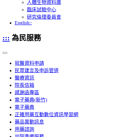
人體生物資料庫
臨床試驗中心
研究倫理委員會
English::
:::
為民服務
就醫資料申請
民眾建言及申訴管道
醫療資訊
院長信箱
感謝函專區
電子藥典(新竹)
電子藥典
正確用藥互動數位資訊學習網
藥品異動訊息
用藥諮詢
出院準備服務