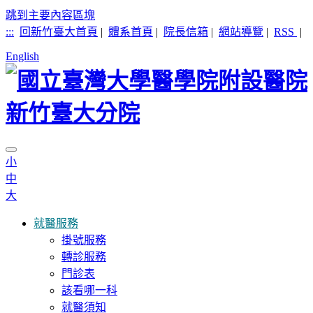
跳到主要內容區塊
:::
回新竹臺大首頁
|
體系首頁
|
院長信箱
|
網站導覽
|
RSS
|
English
小
中
大
就醫服務
掛號服務
轉診服務
門診表
該看哪一科
就醫須知