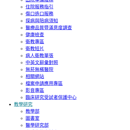
住院服務指引
傷口造口服務
探病與陪病須知
醫療品質暨滿意度調查
健康檢查
衛教專區
衛教短片
病人衛教單張
中英文辭彙對照
無菸無檳醫院
相關網站
檔案申請應用專區
影音專區
臨床研究受試者保護中心
教學研究
教學部
圖書室
醫學研究部