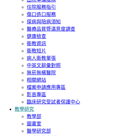
住院服務指引
傷口造口服務
探病與陪病須知
醫療品質暨滿意度調查
健康檢查
衛教資訊
衛教短片
病人衛教單張
中英文辭彙對照
無菸無檳醫院
相關網站
檔案申請應用專區
影音專區
臨床研究受試者保護中心
教學研究
教學部
圖書室
醫學研究部