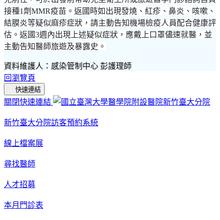
接種1劑MMR疫苗。返國時如出現發燒、紅疹、鼻炎、咳嗽、
結膜炎等疑似麻疹症狀，請主動告知機場檢疫人員配合健康評
估。返國3週內出現上述疑似症狀，應戴上口罩儘速就醫，並
主動告知醫師旅遊及暴露史。
資料維護人：感染管制中心 彭護理師
回瀏覽頁
快速連結
關閉快速連結
新竹臺大分院訪客預約系統
線上檔案展
尋找醫師
人才招募
本月門診表