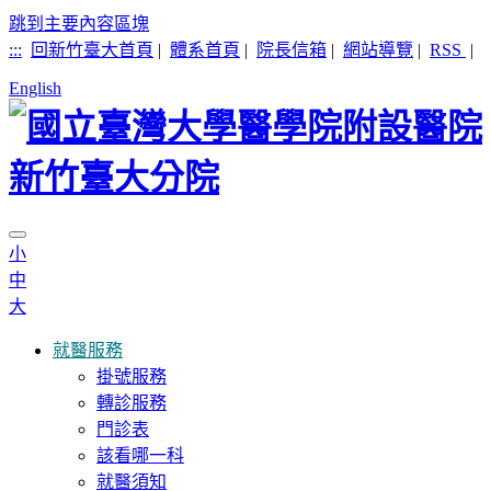
跳到主要內容區塊
:::
回新竹臺大首頁
|
體系首頁
|
院長信箱
|
網站導覽
|
RSS
|
English
小
中
大
就醫服務
掛號服務
轉診服務
門診表
該看哪一科
就醫須知