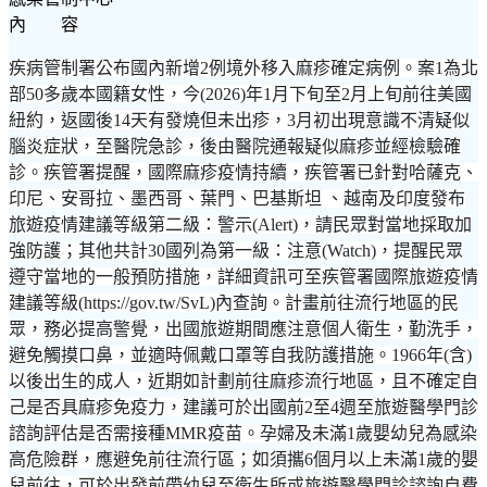
內 容
疾病管制署公布國內新增2例境外移入麻疹確定病例。案1為北
部50多歲本國籍女性，今(2026)年1月下旬至2月上旬前往美國
紐約，返國後14天有發燒但未出疹，3月初出現意識不清疑似
腦炎症狀，至醫院急診，後由醫院通報疑似麻疹並經檢驗確
診。疾管署提醒，國際麻疹疫情持續，疾管署已針對哈薩克、
印尼、安哥拉、墨西哥、葉門、巴基斯坦 、越南及印度發布
旅遊疫情建議等級第二級：警示(Alert)，請民眾對當地採取加
強防護；其他共計30國列為第一級：注意(Watch)，提醒民眾
遵守當地的一般預防措施，詳細資訊可至疾管署國際旅遊疫情
建議等級(https://gov.tw/SvL)內查詢。計畫前往流行地區的民
眾，務必提高警覺，出國旅遊期間應注意個人衛生，勤洗手，
避免觸摸口鼻，並適時佩戴口罩等自我防護措施。1966年(含)
以後出生的成人，近期如計劃前往麻疹流行地區，且不確定自
己是否具麻疹免疫力，建議可於出國前2至4週至旅遊醫學門診
諮詢評估是否需接種MMR疫苗。孕婦及未滿1歲嬰幼兒為感染
高危險群，應避免前往流行區；如須攜6個月以上未滿1歲的嬰
兒前往，可於出發前帶幼兒至衛生所或旅遊醫學門診諮詢自費