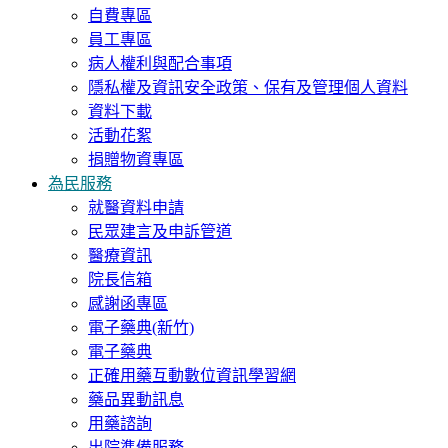
自費專區
員工專區
病人權利與配合事項
隱私權及資訊安全政策、保有及管理個人資料
資料下載
活動花絮
捐贈物資專區
為民服務
就醫資料申請
民眾建言及申訴管道
醫療資訊
院長信箱
感謝函專區
電子藥典(新竹)
電子藥典
正確用藥互動數位資訊學習網
藥品異動訊息
用藥諮詢
出院準備服務