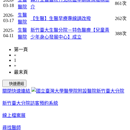
2026-
861次
03-18
醫院
介
生醫
2026-
【生醫】生醫早療專線請改撥
262次
03-17
醫院
生醫
新竹臺大生醫分院－特色醫療【兒童青
2025-
388次
04-11
醫院
少年身心發展中心】成立
第一頁
«
1
»
最末頁
快速連結
關閉快速連結
新竹臺大分院訪客預約系統
線上檔案展
尋找醫師