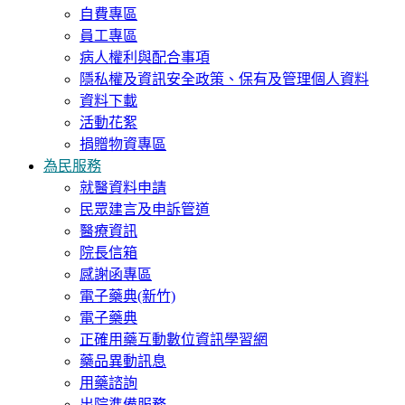
自費專區
員工專區
病人權利與配合事項
隱私權及資訊安全政策、保有及管理個人資料
資料下載
活動花絮
捐贈物資專區
為民服務
就醫資料申請
民眾建言及申訴管道
醫療資訊
院長信箱
感謝函專區
電子藥典(新竹)
電子藥典
正確用藥互動數位資訊學習網
藥品異動訊息
用藥諮詢
出院準備服務