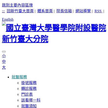
跳到主要內容區塊
:::
回新竹臺大首頁
|
體系首頁
|
院長信箱
|
網站導覽
|
RSS
|
English
小
中
大
就醫服務
掛號服務
轉診服務
門診表
該看哪一科
就醫須知