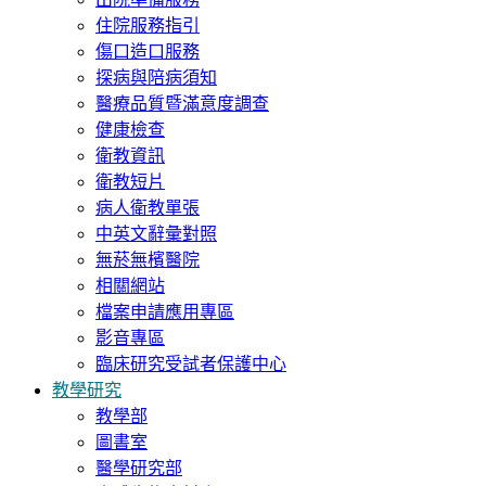
住院服務指引
傷口造口服務
探病與陪病須知
醫療品質暨滿意度調查
健康檢查
衛教資訊
衛教短片
病人衛教單張
中英文辭彙對照
無菸無檳醫院
相關網站
檔案申請應用專區
影音專區
臨床研究受試者保護中心
教學研究
教學部
圖書室
醫學研究部