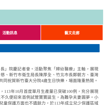
活動訊息
藝文走廊
康成長」院慶記者會。活動聚焦「婦幼醫療」主軸，展現
介慈、新竹市衛生局長陳厚全、竹北市長鄭朝方、臺灣
共同祝賀新竹臺大分院4歲生日快樂，場面隆重熱鬧。
13年10月首度單月生產量已突破100例，充分展現
立不久便迎來首例試管寶寶誕生，為難孕夫妻圓夢。小
童保護方面也不遺餘力，於113年成立兒少保護區域