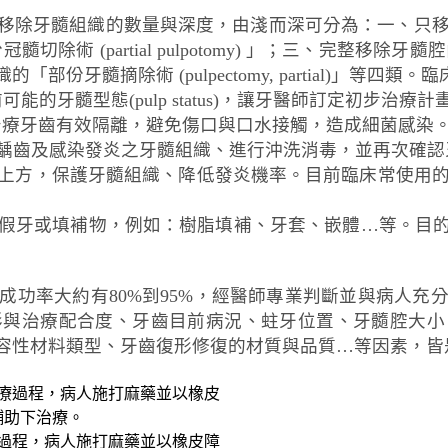
髓組織的數量與深度，由淺而深可分為：一、只移除一點點牙髓組
 (partial pulpotomy) 」；三、完整移除牙髓腔
牙髓摘除術 (pulpectomy, partial)」等四類
前可能的牙髓型態(pulp status)，讓牙醫師訂定初步治療計
r dam)將欲治療牙齒有效隔離，避免傷口與口水接觸，造成細菌感染
pe)移除深部齲齒及感染發炎之牙髓組織、進行沖洗消毒，並再次
上方，保護牙髓組織、降低發炎機率。目前臨床常使用的生
式的假牙或填補物，例如：樹脂填補、牙套、嵌體…等。目
成功率大約有80%到95%，經醫師專業判斷並與病人充
形與治療配合度、牙齒目前病況、蛀牙位置、牙髓腔大小
容性材料類型、牙齒復形修復的材質與品質…等因素，皆
過程，病人施打麻藥並以橡皮障