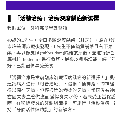
▌ 「活髓治療」治療深度齲齒新選擇
張貼單位｜牙科部吳崇瑋醫師
40歲的L先生，全口多顆深度齲齒（蛀牙），原在
崇瑋醫師診療後發現，L先生不僅齒質崩落且右下第一大臼齒
藥，再以橡皮障(rubber dam)隔離該牙後，
底材料Biodentine進行覆蓋，最後以樹脂填補
好，已能盡情享受美食。
「活髓治療是當前臨床治療深度齲齒的新選擇！」吳
建議病人進行「根管治療」，俗稱：抽神經、掏神經
得以保存牙齒。但經根管治療後的牙齒，常因沒有神
齒因失去血管供應而變得喪失水份，若未受正當保
時，在移除發炎的牙髓組織後，可施行「活髓治療」
持「牙髓活性與功能」的新解方。