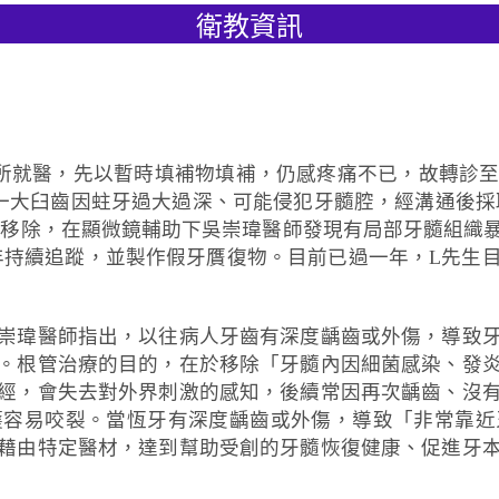
衛教資訊
診所就醫，先以暫時填補物填補，仍感疼痛不已，故轉診
因蛀牙過大過深、可能侵犯牙髓腔，經溝通後採取「活髓治療(
並進行齲齒移除，在顯微鏡輔助下吳崇瑋醫師發現有局部牙髓
。經半年持續追蹤，並製作假牙贋復物。目前已過一年，L
崇瑋醫師指出，以往病人牙齒有深度齲齒或外傷，導致
。根管治療的目的，在於移除「牙髓內因細菌感染、發
經，會失去對外界刺激的感知，後續常因再次齲齒、沒
護容易咬裂。當恆牙有深度齲齒或外傷，導致「非常靠近
藉由特定醫材，達到幫助受創的牙髓恢復健康、促進牙