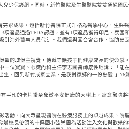
大兒少保護網。同時，新竹醫院及生醫醫院雙雙通過國民健
也有亮眼成果，包括新竹醫院正式升格為醫學中心，生醫醫
3項產品通過TFDA認證，並有1項產品獲得印尼、泰
吸引海外醫事人員代訓。我們還與國合會合作，協助史
壘的城堡主視覺，傳遞守護孩子們健康成長的使命感。活
中一位寶寶、心臟內科主任李志國醫師感性地說：「能
出生，回到新竹成家立業，是我對家鄉的一份熱愛!」76
印有手印的卡片掛至象徵平安健康的大樹上，寓意醫院將
彩活動，向大眾呈現醫院在醫療服務上的卓越成果。院
發斌校長帶領的十興國小弦樂團為活動注入文化與歡樂的