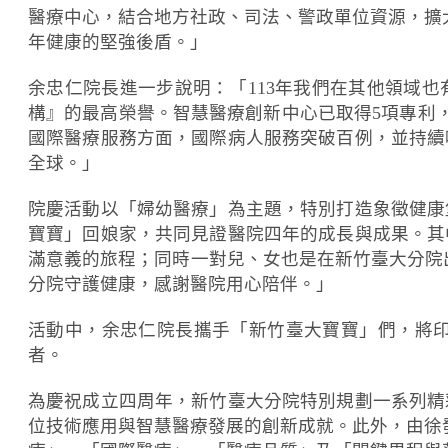
醫療中心，結合地方社政、司法、警政單位資源，擴
年健康的堅強後盾。」
余忠仁院長進一步說明：「113年我們在其他領域
構』的最高榮譽。智慧醫療創新中心已取得5項專利，
國際醫療服務方面，國際病人服務突破百例，並持續
全球。」
院慶活動以「婦幼醫療」為主題，特別打造象徵健康堡
寶寶」回娘家，共同見證醫院四年的成長與成果。其
滿意義的旅程；同時一對兒、女也是在新竹臺大分院
分院守護健康，感謝醫院用心陪伴。」
活動中，余忠仁院長攜手「新竹臺大寶寶」們，將
者。
為慶祝成立四周年，新竹臺大分院特別規劃一系列精
位技術應用與智慧醫療發展的創新成就。此外，由徐