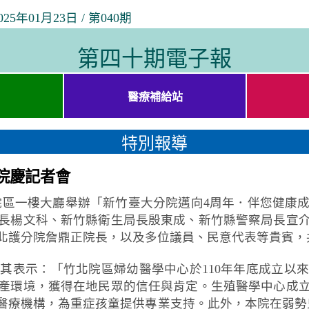
01月23日 / 第040期
第四十期電子報
醫療補給站
特別報導
院慶記者會
北院區一樓大廳舉辦「新竹臺大分院邁向4周年．伴您健
長楊文科、新竹縣衛生局長殷東成、新竹縣警察局長宣
北護分院詹鼎正院長，以及多位議員、民意代表等貴賓，
表示：「竹北院區婦幼醫學中心於110年年底成立以來，1
產環境，獲得在地民眾的信任與肯定。生殖醫學中心成
醫療機構，為重症孩童提供專業支持。此外，本院在弱勢兒