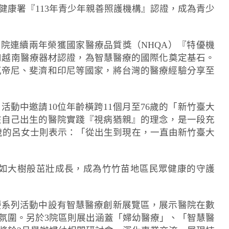
康署『113年青少年親善照護機構』認證，成為青少
院連續兩年榮獲國家醫療品質獎（NHQA）『特優機
國和越南醫療器材認證，為智慧醫療的國際化奠定基石。
瓦帝尼、斐濟和印尼等國家，將台灣的醫療經驗分享至
動中邀請10位年齡橫跨11個月至76歲的「新竹臺大
在自己出生的醫院實踐『視病猶親』的理念，是一段充
歲的呂女士則表示：「從出生到現在，一直由新竹臺大
如大樹般茁壯成長，成為竹竹苗地區民眾健康的守護
慶系列活動中設有智慧醫療創新展覽區，展示醫院在數
氛圍。另於3院區則展出涵蓋「婦幼醫療」、「智慧醫