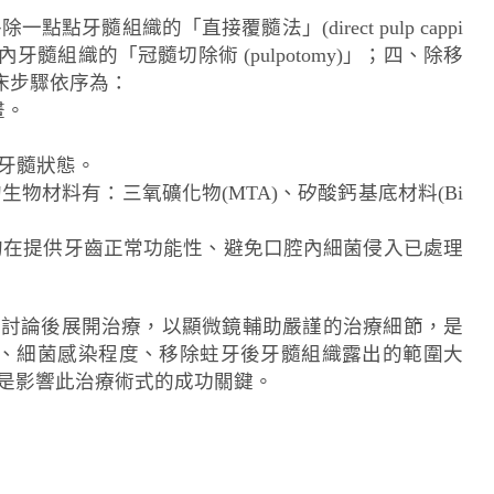
織的「直接覆髓法」(direct pulp cappi
內牙髓組織的「冠髓切除術 (pulpotomy)」；四、除移
。臨床步驟依序為：
畫。
。
確認牙髓狀態。
物材料有：三氧礦化物(MTA)、矽酸鈣基底材料(Bi
的在提供牙齒正常功能性、避免口腔內細菌侵入已處理
分討論後展開治療，以顯微鏡輔助嚴謹的治療細節，是
、細菌感染程度、移除蛀牙後牙髓組織露出的範圍大
是影響此治療術式的成功關鍵。