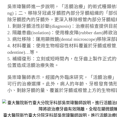
吳崇瑋醫師進一步說明，「活髓治療」的術式種類依移除牙
ng)；二、移除牙冠處牙髓腔內部分牙髓組織的「部份冠髓切除術
除牙髓腔內的牙髓外，更深入移除根管內部分牙髓組織的「部份
1. 剩餘牙髓活性診斷(diagnosis)：治療前檢查提供目
2. 隔離患齒(isolation)：使用橡皮障(rubbe
3. 病灶移除：運用顯微鏡(dental microsco
4. 材料覆蓋：使用生物相容性材料覆蓋於牙髓或根管
odentine)…等。
5. 補綴復形：立刻或短時間內，在牙齒上製作正
位置造成活髓治療失敗。
吳崇瑋醫師表示，經國內外臨床研究，「活髓治療」
可行的治療選擇。此外，病人的年齡、牙根發育情
小、剩餘牙髓的量、覆蓋於牙髓或根管上方的生物相
臺大醫院新竹臺大分院牙科部吳崇瑋醫師說明，進行活髓治療