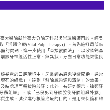
至臺大醫院新竹臺大分院牙科部吳崇瑋醫師門診。經吳
Vital Pulp Therapy)」。首先施打局部麻
組織暴露的問題，進一步使用「直接覆髓法」，以矽酸鈣基
先生目前該牙神經活性正常、無異狀，牙齒日常功能恢復良
牙髓暴露於口腔環境中，牙醫師為避免後續感染，通常
炎壞死的組織」，達到「移除感染源和清創」的效果，
有及時處理而需拔除該牙；此外，有研究顯示，這類牙
牙髓組織」、或「已侵犯到牙髓腔使牙髓組織外露」
本質生成、減少進行根管治療的目的，是用來保護和維