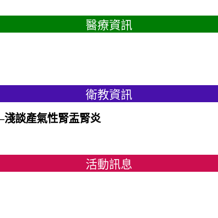
醫療資訊
衛教資訊
—淺談產氣性腎盂腎炎
活動訊息