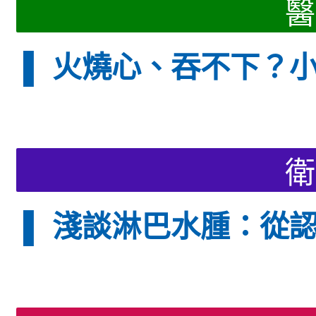
醫
▌ 火燒心、吞不下？
衛
▌ 淺談淋巴水腫：從