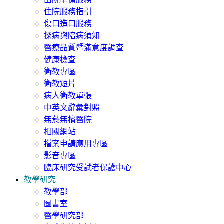
住院服務指引
傷口造口服務
探病與陪病須知
醫療品質暨滿意度調查
健康檢查
衛教專區
衛教短片
病人衛教單張
中英文辭彙對照
無菸無檳醫院
相關網站
檔案申請應用專區
影音專區
臨床研究受試者保護中心
教學研究
教學部
圖書室
醫學研究部