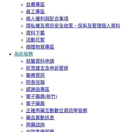
自費專區
員工專區
病人權利與配合事項
隱私權及資訊安全政策、保有及管理個人資料
資料下載
活動花絮
捐贈物資專區
為民服務
就醫資料申請
民眾建言及申訴管道
醫療資訊
院長信箱
感謝函專區
電子藥典(新竹)
電子藥典
正確用藥互動數位資訊學習網
藥品異動訊息
用藥諮詢
出院準備服務