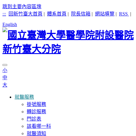
跳到主要內容區塊
:::
回新竹臺大首頁
|
體系首頁
|
院長信箱
|
網站導覽
|
RSS
|
English
小
中
大
就醫服務
掛號服務
轉診服務
門診表
該看哪一科
就醫須知