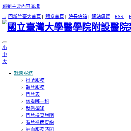
跳到主要內容區塊
:::
回新竹臺大首頁
|
體系首頁
|
院長信箱
|
網站導覽
|
RSS
|
E
小
中
大
就醫服務
掛號服務
轉診服務
門診表
該看哪一科
就醫須知
門診檢查說明
看診進度查詢
抽血服務時間