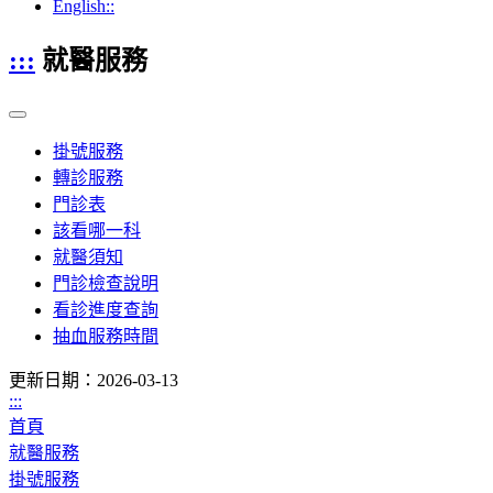
English::
:::
就醫服務
掛號服務
轉診服務
門診表
該看哪一科
就醫須知
門診檢查說明
看診進度查詢
抽血服務時間
更新日期：2026-03-13
:::
首頁
就醫服務
掛號服務