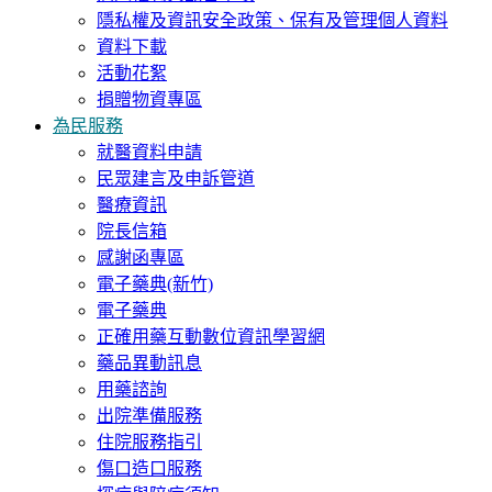
隱私權及資訊安全政策、保有及管理個人資料
資料下載
活動花絮
捐贈物資專區
為民服務
就醫資料申請
民眾建言及申訴管道
醫療資訊
院長信箱
感謝函專區
電子藥典(新竹)
電子藥典
正確用藥互動數位資訊學習網
藥品異動訊息
用藥諮詢
出院準備服務
住院服務指引
傷口造口服務