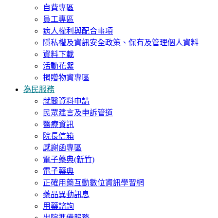
自費專區
員工專區
病人權利與配合事項
隱私權及資訊安全政策、保有及管理個人資料
資料下載
活動花絮
捐贈物資專區
為民服務
就醫資料申請
民眾建言及申訴管道
醫療資訊
院長信箱
感謝函專區
電子藥典(新竹)
電子藥典
正確用藥互動數位資訊學習網
藥品異動訊息
用藥諮詢
出院準備服務