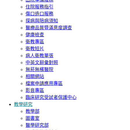
住院服務指引
傷口造口服務
探病與陪病須知
醫療品質暨滿意度調查
健康檢查
衛教專區
衛教短片
病人衛教單張
中英文辭彙對照
無菸無檳醫院
相關網站
檔案申請應用專區
影音專區
臨床研究受試者保護中心
教學研究
教學部
圖書室
醫學研究部