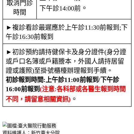
取消門診
。
下午診14:00前
時間
►複診看診最遲應於上午診11:30前報到;下
午診16:30前報到
►初診預約請持健保卡及身分證件(身分證
或戶口名簿或戶籍謄本，外國人請持居留
證或護照)至掛號櫃檯辦理報到手續。
初診報到時間
:
上午診
11:00
前報到
/
下午診
16:00
前報到
(注意
:
各科部或各醫生報到時間
。
不同，請留意相關資訊
)
資料維護人：新竹臺大分院