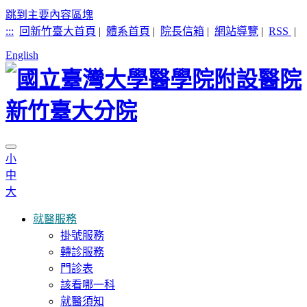
跳到主要內容區塊
:::
回新竹臺大首頁
|
體系首頁
|
院長信箱
|
網站導覽
|
RSS
|
English
小
中
大
就醫服務
掛號服務
轉診服務
門診表
該看哪一科
就醫須知