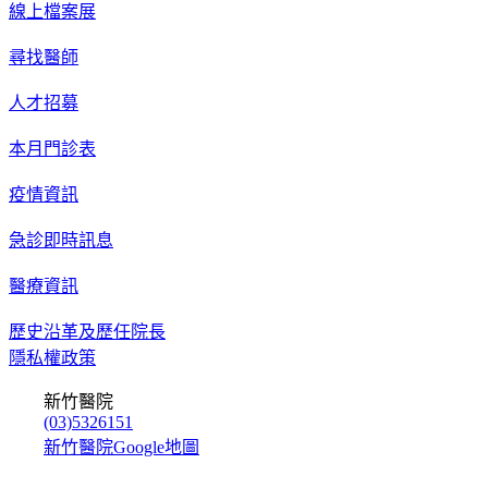
線上檔案展
尋找醫師
人才招募
本月門診表
疫情資訊
急診即時訊息
醫療資訊
歷史沿革及歷任院長
隱私權政策
新竹醫院
(03)5326151
新竹醫院Google地圖