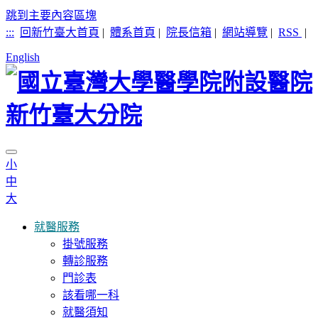
跳到主要內容區塊
:::
回新竹臺大首頁
|
體系首頁
|
院長信箱
|
網站導覽
|
RSS
|
English
小
中
大
就醫服務
掛號服務
轉診服務
門診表
該看哪一科
就醫須知