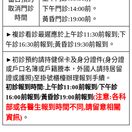
取消門診
。
下午門診:14:00前
時間
。
黃昏門診:19:00前
►複診看診最遲應於上午診11:30前報到;下
。
午診16:30前報到;黃昏診19:30前報到
►初診預約請持健保卡及身分證件(身分證
或戶口名簿或戶籍謄本，外國人請持居留
證或護照)至掛號櫃檯辦理報到手續。
初診報到時間
:
上午診
11:00
前報到
/
下午診
注意
:
各科
16
:00前報到/黃昏診19:00前報到
(
部或各醫生報到時間不同,請留意相關
資訊
)
。