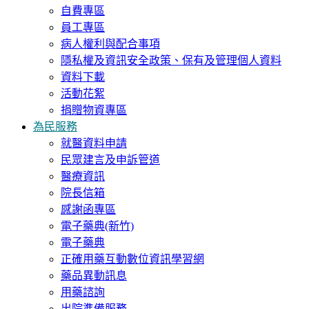
自費專區
員工專區
病人權利與配合事項
隱私權及資訊安全政策、保有及管理個人資料
資料下載
活動花絮
捐贈物資專區
為民服務
就醫資料申請
民眾建言及申訴管道
醫療資訊
院長信箱
感謝函專區
電子藥典(新竹)
電子藥典
正確用藥互動數位資訊學習網
藥品異動訊息
用藥諮詢
出院準備服務