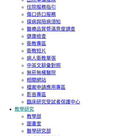
住院服務指引
傷口造口服務
探病與陪病須知
醫療品質暨滿意度調查
健康檢查
衛教專區
衛教短片
病人衛教單張
中英文辭彙對照
無菸無檳醫院
相關網站
檔案申請應用專區
影音專區
臨床研究受試者保護中心
教學研究
教學部
圖書室
醫學研究部