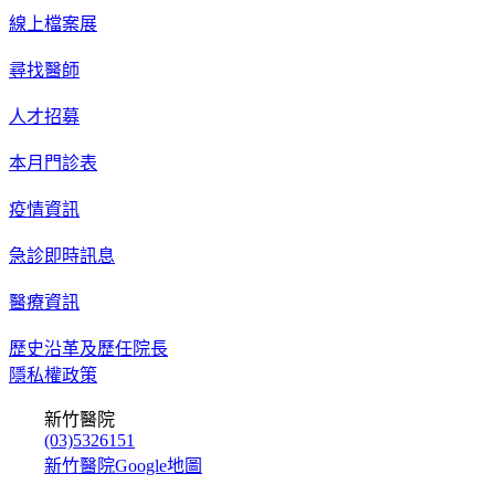
線上檔案展
尋找醫師
人才招募
本月門診表
疫情資訊
急診即時訊息
醫療資訊
歷史沿革及歷任院長
隱私權政策
新竹醫院
(03)5326151
新竹醫院Google地圖