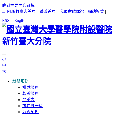
跳到主要內容區塊
:::
回新竹臺大首頁
|
體系首頁
|
我願意聽你說
|
網站導覽
|
RSS
|
English
小
中
大
就醫服務
掛號服務
轉診服務
門診表
該看哪一科
就醫須知