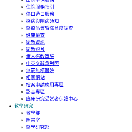
住院服務指引
傷口造口服務
探病與陪病須知
醫療品質暨滿意度調查
健康檢查
衛教資訊
衛教短片
病人衛教單張
中英文辭彙對照
無菸無檳醫院
相關網站
檔案申請應用專區
影音專區
臨床研究受試者保護中心
教學研究
教學部
圖書室
醫學研究部