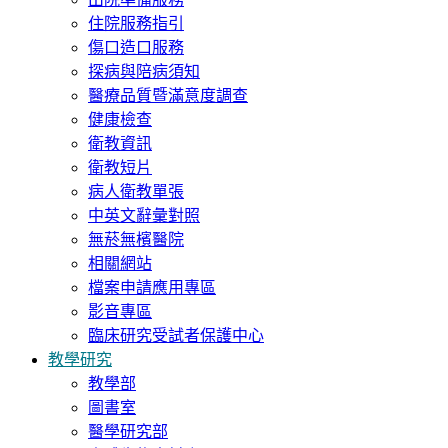
住院服務指引
傷口造口服務
探病與陪病須知
醫療品質暨滿意度調查
健康檢查
衛教資訊
衛教短片
病人衛教單張
中英文辭彙對照
無菸無檳醫院
相關網站
檔案申請應用專區
影音專區
臨床研究受試者保護中心
教學研究
教學部
圖書室
醫學研究部