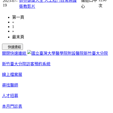
造亮健康人生 人工肛門日常照護
傷造口中
2023-07-
19
次
衛教影片
心
第一頁
«
1
»
最末頁
快速連結
關閉快速連結
新竹臺大分院訪客預約系統
線上檔案展
尋找醫師
人才招募
本月門診表