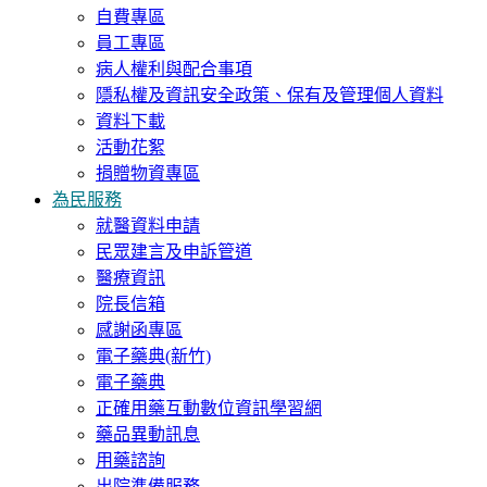
自費專區
員工專區
病人權利與配合事項
隱私權及資訊安全政策、保有及管理個人資料
資料下載
活動花絮
捐贈物資專區
為民服務
就醫資料申請
民眾建言及申訴管道
醫療資訊
院長信箱
感謝函專區
電子藥典(新竹)
電子藥典
正確用藥互動數位資訊學習網
藥品異動訊息
用藥諮詢
出院準備服務