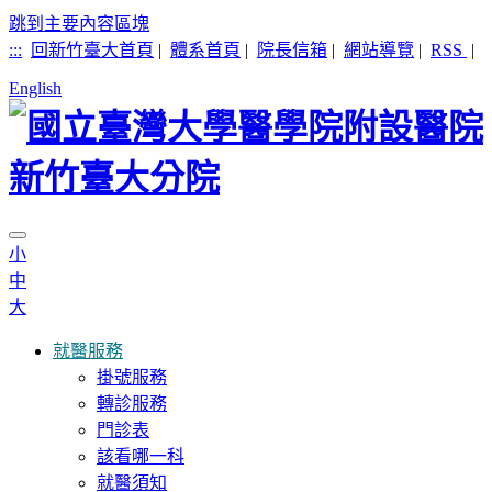
跳到主要內容區塊
:::
回新竹臺大首頁
|
體系首頁
|
院長信箱
|
網站導覽
|
RSS
|
English
小
中
大
就醫服務
掛號服務
轉診服務
門診表
該看哪一科
就醫須知