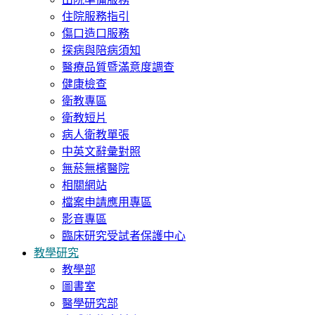
住院服務指引
傷口造口服務
探病與陪病須知
醫療品質暨滿意度調查
健康檢查
衛教專區
衛教短片
病人衛教單張
中英文辭彙對照
無菸無檳醫院
相關網站
檔案申請應用專區
影音專區
臨床研究受試者保護中心
教學研究
教學部
圖書室
醫學研究部