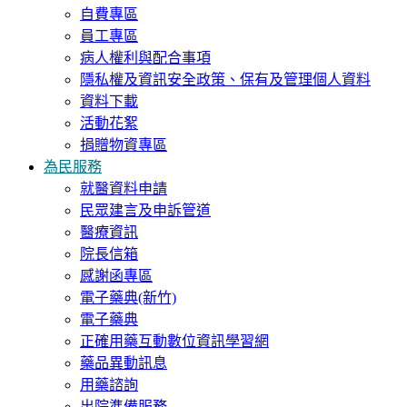
自費專區
員工專區
病人權利與配合事項
隱私權及資訊安全政策、保有及管理個人資料
資料下載
活動花絮
捐贈物資專區
為民服務
就醫資料申請
民眾建言及申訴管道
醫療資訊
院長信箱
感謝函專區
電子藥典(新竹)
電子藥典
正確用藥互動數位資訊學習網
藥品異動訊息
用藥諮詢
出院準備服務