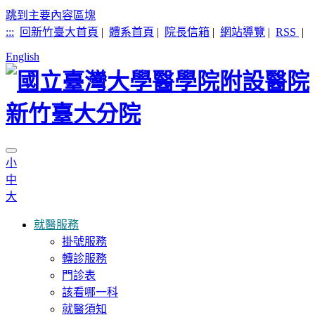
跳到主要內容區塊
:::
回新竹臺大首頁
|
體系首頁
|
院長信箱
|
網站導覽
|
RSS
|
English
小
中
大
就醫服務
掛號服務
轉診服務
門診表
該看哪一科
就醫須知