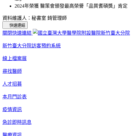
2024年榮獲 醫策會頒發最高榮譽「品質耆碩獎」肯定
資料維護人：秘書室 錡管理師
快速連結
關閉快速連結
新竹臺大分院訪客預約系統
線上檔案展
尋找醫師
人才招募
本月門診表
疫情資訊
急診即時訊息
醫療資訊