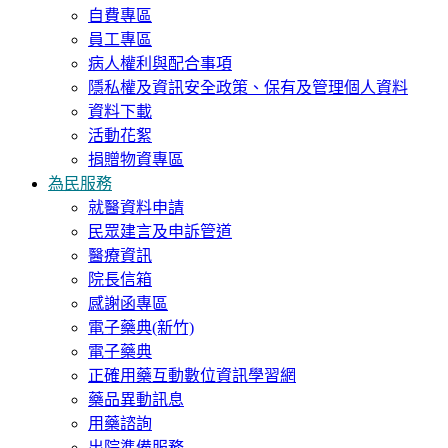
自費專區
員工專區
病人權利與配合事項
隱私權及資訊安全政策、保有及管理個人資料
資料下載
活動花絮
捐贈物資專區
為民服務
就醫資料申請
民眾建言及申訴管道
醫療資訊
院長信箱
感謝函專區
電子藥典(新竹)
電子藥典
正確用藥互動數位資訊學習網
藥品異動訊息
用藥諮詢
出院準備服務