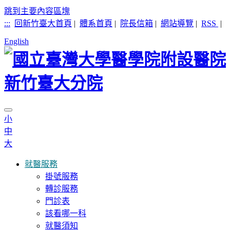
跳到主要內容區塊
:::
回新竹臺大首頁
|
體系首頁
|
院長信箱
|
網站導覽
|
RSS
|
English
小
中
大
就醫服務
掛號服務
轉診服務
門診表
該看哪一科
就醫須知