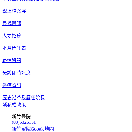
線上檔案展
尋找醫師
人才招募
本月門診表
疫情資訊
急診即時訊息
醫療資訊
歷史沿革及歷任院長
隱私權政策
新竹醫院
(03)5326151
新竹醫院Google地圖