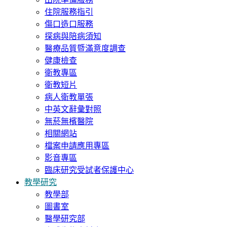
住院服務指引
傷口造口服務
探病與陪病須知
醫療品質暨滿意度調查
健康檢查
衛教專區
衛教短片
病人衛教單張
中英文辭彙對照
無菸無檳醫院
相關網站
檔案申請應用專區
影音專區
臨床研究受試者保護中心
教學研究
教學部
圖書室
醫學研究部