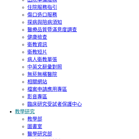
住院服務指引
傷口造口服務
探病與陪病須知
醫療品質暨滿意度調查
健康檢查
衛教資訊
衛教短片
病人衛教單張
中英文辭彙對照
無菸無檳醫院
相關網站
檔案申請應用專區
影音專區
臨床研究受試者保護中心
教學研究
教學部
圖書室
醫學研究部