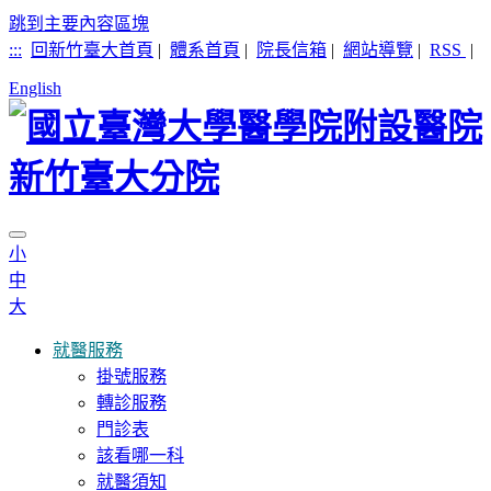
跳到主要內容區塊
:::
回新竹臺大首頁
|
體系首頁
|
院長信箱
|
網站導覽
|
RSS
|
English
小
中
大
就醫服務
掛號服務
轉診服務
門診表
該看哪一科
就醫須知