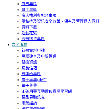
自費專區
員工專區
病人權利與配合事項
隱私權及資訊安全政策、保有及管理個人資料
資料下載
活動花絮
捐贈物資專區
為民服務
就醫資料申請
民眾建言及申訴管道
醫療資訊
院長信箱
感謝函專區
電子藥典(新竹)
電子藥典
正確用藥互動數位資訊學習網
藥品異動訊息
用藥諮詢
出院準備服務