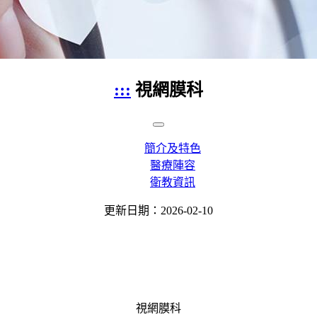
:::
視網膜科
簡介及特色
醫療陣容
衛教資訊
更新日期：2026-02-10
視網膜科