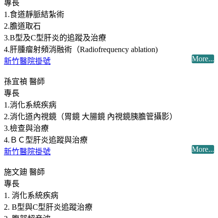
專長
1.食道靜脈結紮術
2.膽道取石
3.B型及C型肝炎的追蹤及治療
4.肝腫瘤射頻消融術（Radiofrequency ablation)
More...
新竹醫院掛號
孫宜禎 醫師
專長
1.消化系統疾病
2.消化道內視鏡（胃鏡 大腸鏡 內視鏡胰膽管攝影）
3.檢查與治療
4.ＢＣ型肝炎追蹤與治療
More...
新竹醫院掛號
施文廸 醫師
專長
1. 消化系統疾病
2. B型與C型肝炎追蹤治療