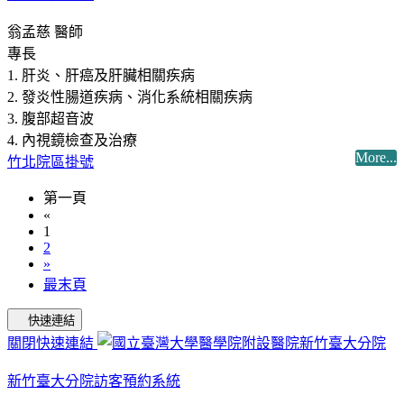
翁孟慈 醫師
專長
1. 肝炎、肝癌及肝臟相關疾病
2. 發炎性腸道疾病、消化系統相關疾病
3. 腹部超音波
4. 內視鏡檢查及治療
More...
竹北院區掛號
第一頁
«
1
2
»
最末頁
快速連結
關閉快速連結
新竹臺大分院訪客預約系統