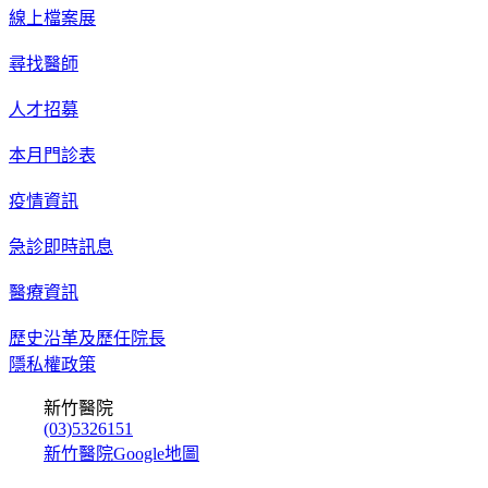
線上檔案展
尋找醫師
人才招募
本月門診表
疫情資訊
急診即時訊息
醫療資訊
歷史沿革及歷任院長
隱私權政策
新竹醫院
(03)5326151
新竹醫院Google地圖