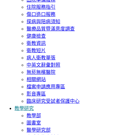
住院服務指引
傷口造口服務
探病與陪病須知
醫療品質暨滿意度調查
健康檢查
衛教資訊
衛教短片
病人衛教單張
中英文辭彙對照
無菸無檳醫院
相關網站
檔案申請應用專區
影音專區
臨床研究受試者保護中心
教學研究
教學部
圖書室
醫學研究部