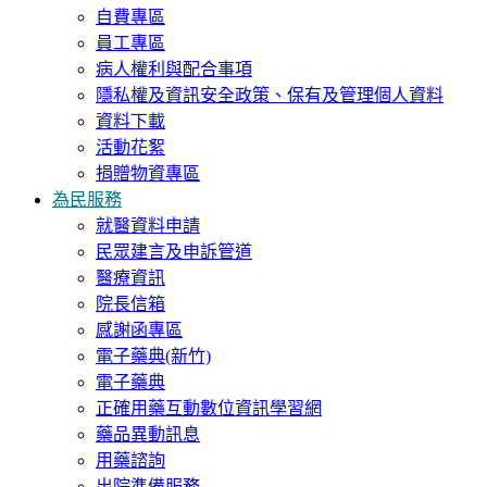
自費專區
員工專區
病人權利與配合事項
隱私權及資訊安全政策、保有及管理個人資料
資料下載
活動花絮
捐贈物資專區
為民服務
就醫資料申請
民眾建言及申訴管道
醫療資訊
院長信箱
感謝函專區
電子藥典(新竹)
電子藥典
正確用藥互動數位資訊學習網
藥品異動訊息
用藥諮詢
出院準備服務