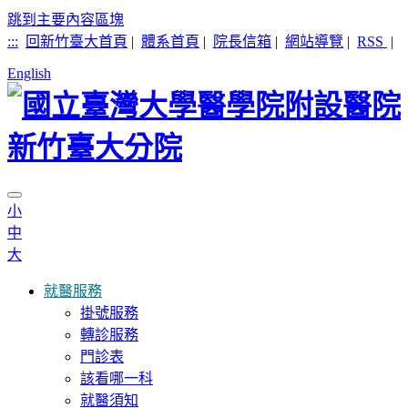
跳到主要內容區塊
:::
回新竹臺大首頁
|
體系首頁
|
院長信箱
|
網站導覽
|
RSS
|
English
小
中
大
就醫服務
掛號服務
轉診服務
門診表
該看哪一科
就醫須知