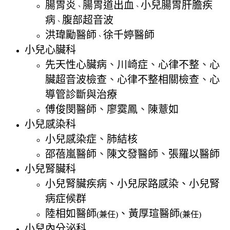
腸胃炎
腸胃道出血
小兒腸胃肝膽疾
、
、
病
腹部超音波
、
洪瑋勵醫師
徐千婷醫師
、
小兒心臟科
先天性心臟病
、
川崎症
、
心律不整
、
心
臟超音波檢查
、
心律不整相關檢查
、
心
導管診斷與治療
傅俊閔醫師
、
廖霙鳳
、
陳薏如
小兒感染科
小兒感染症
、
肺結核
邵蓓嵐醫師
、
陳文發醫師
、
張羅以醫師
小兒腎臟科
小兒腎臟疾病、小兒尿路感染、小兒腎
病症候群
陸相如醫師
、黃厚瑄醫師
(兼任)
(兼任)
小兒內分泌科