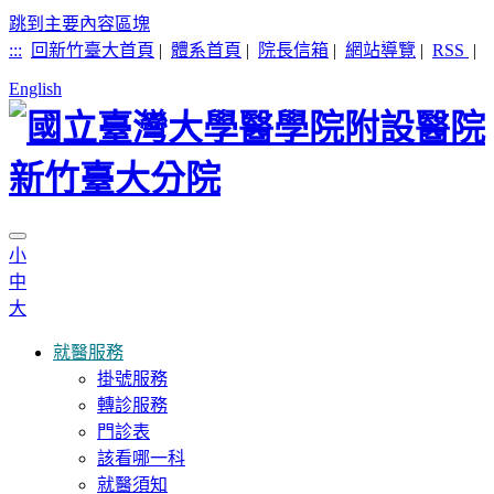
跳到主要內容區塊
:::
回新竹臺大首頁
|
體系首頁
|
院長信箱
|
網站導覽
|
RSS
|
English
小
中
大
就醫服務
掛號服務
轉診服務
門診表
該看哪一科
就醫須知