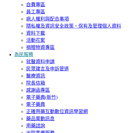
自費專區
員工專區
病人權利與配合事項
隱私權及資訊安全政策、保有及管理個人資料
資料下載
活動花絮
捐贈物資專區
為民服務
就醫資料申請
民眾建言及申訴管道
醫療資訊
院長信箱
感謝函專區
電子藥典(新竹)
電子藥典
正確用藥互動數位資訊學習網
藥品異動訊息
用藥諮詢
出院準備服務