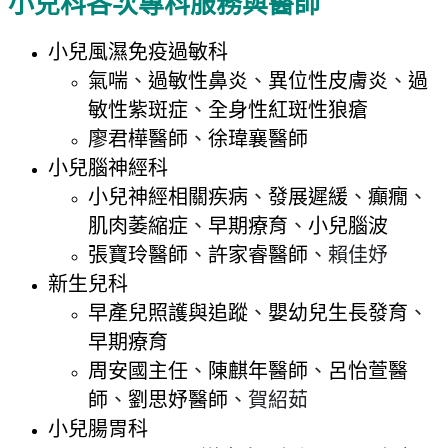
小兒科各次專科服務與醫師
小兒風濕免疫過敏科
氣喘
、
過敏性鼻炎
、
異位性皮膚炎
、
過
敏性紫斑症
、
全身性紅斑性狼瘡
廖君樺醫師
、
徐瑋襄醫師
小兒腦神經科
小兒神經相關疾病
、
發展遲緩
、
癲癇
、
肌肉萎縮症
、
早期療育
、
小兒腦波
張寶玲醫師
、
許家睿醫師
、賴佳妤
新生兒科
早產兒照護與追蹤
、
嬰幼兒生長發育
、
早期療育
周安國主任
、
陳麒年醫師
、
呂怡萱醫
師
、
劉思妤醫師
、賀紹茹
小兒腸胃科