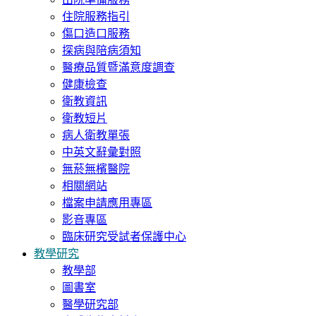
住院服務指引
傷口造口服務
探病與陪病須知
醫療品質暨滿意度調查
健康檢查
衛教資訊
衛教短片
病人衛教單張
中英文辭彙對照
無菸無檳醫院
相關網站
檔案申請應用專區
影音專區
臨床研究受試者保護中心
教學研究
教學部
圖書室
醫學研究部