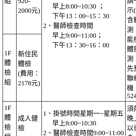
請
組
920-
早上8:00~10:30 ；
示
2000元)
下午13：00~15：30
含
2、醫師檢查時間
測
早上9:00~11:00；
能
下午13：30~16：00
體
1F
新住民
測
體
體檢
先
檢
(費用：
聯
組
2178元)
機
52
1F
須
1、掛號時間星期一~星期五
體
成人健
晚
早上8:00~10:30
檢
檢
以
2、醫師檢查時間9:00~11:00