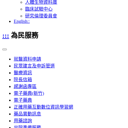
人體生物資料庫
臨床試驗中心
研究倫理委員會
English::
:::
為民服務
就醫資料申請
民眾建言及申訴管道
醫療資訊
院長信箱
感謝函專區
電子藥典(新竹)
電子藥典
正確用藥互動數位資訊學習網
藥品異動訊息
用藥諮詢
出院準備服務