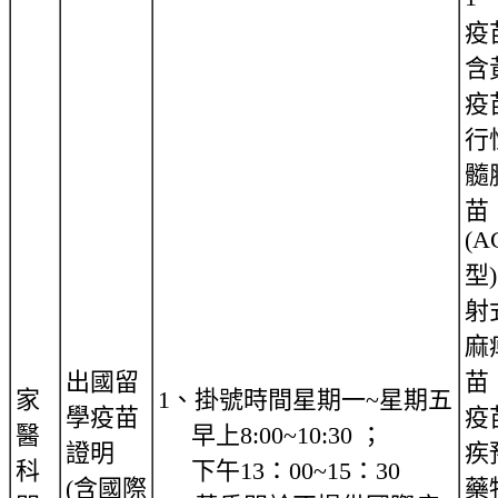
疫
含
疫
行
髓
苗
(A
型
射
麻
出國留
苗
家
1、掛號時間星期一~星期五
學疫苗
疫
醫
早上8:00~10:30 ；
證明
疾
科
下午13：00~15：30
(含國際
藥