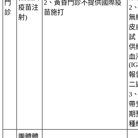
門
2、黃昏門診不提供國際疫
疫苗注
2
診
苗施打
射)
無
皮
試
供
血
(I
報
二
3
帶
期
種
團體體