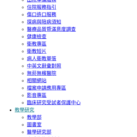
住院服務指引
傷口造口服務
探病與陪病須知
醫療品質暨滿意度調查
健康檢查
衛教專區
衛教短片
病人衛教單張
中英文辭彙對照
無菸無檳醫院
相關網站
檔案申請應用專區
影音專區
臨床研究受試者保護中心
教學研究
教學部
圖書室
醫學研究部