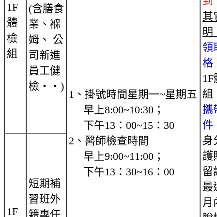
到
1F
(含膳食
其
體
業、褓
明
檢
姆、 公
領
組
司新進
格
員工健
1
檢‧‧)
組
1、掛號時間星期一~星期五
攜
早上8:00~10:30；
件
下午13：00~15：30
身
2、醫師檢查時間
護
早上9:00~11:00；
留
下午13：30~16：00
短期補
最
習班外
月
1F
籍專任