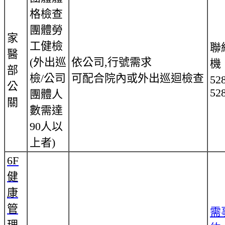
格檢查
團體勞
家
工健檢
聯
醫
(外出巡
依公司,行號需求
機
部
檢/公司
可配合院內或外出巡迴檢查
52
公
52
團體人
關
數需達
90人以
上者)
6F
健
康
管
需
理