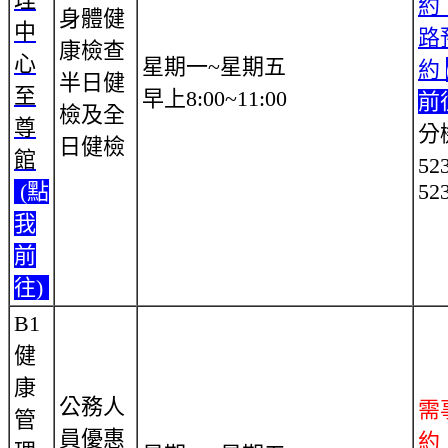
約
身體健
中
路
康檢查
心
星期一~星期五
約
半日健
至
早上8:00~11:00
前
檢及全
尊
分
日健檢
館
52
(點
52
我
前
往)
B1
健
康
公務人
需
管
員優惠
約