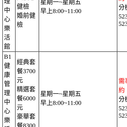
理
星期一~星期五
健檢
分
中
早上8:00~11:00
婚前健
52
心
52
檢
樂
活
館
B1
經典套
健
餐3700
康
元
需
管
精選套
約
理
星期一~星期五
餐6000
分
中
早上8:00~11:00
元
52
心
52
豪華套
樂
餐8300