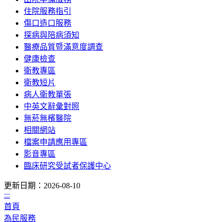
住院服務指引
傷口造口服務
探病與陪病須知
醫療品質暨滿意度調查
健康檢查
衛教專區
衛教短片
病人衛教單張
中英文辭彙對照
無菸無檳醫院
相關網站
檔案申請應用專區
影音專區
臨床研究受試者保護中心
更新日期：2026-08-10
:::
首頁
為民服務