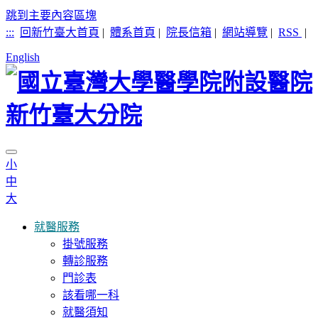
跳到主要內容區塊
:::
回新竹臺大首頁
|
體系首頁
|
院長信箱
|
網站導覽
|
RSS
|
English
小
中
大
就醫服務
掛號服務
轉診服務
門診表
該看哪一科
就醫須知