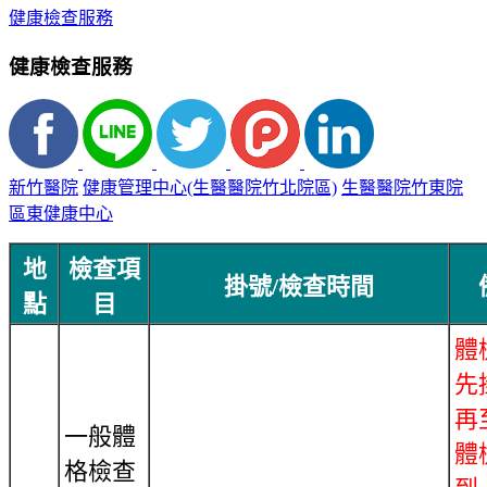
健康檢查服務
健康檢查服務
新竹醫院
健康管理中心(生醫醫院竹北院區)
生醫醫院竹東院
區東健康中心
地
檢查項
掛號/檢查時間
點
目
體
先
再
一般體
體
格檢查