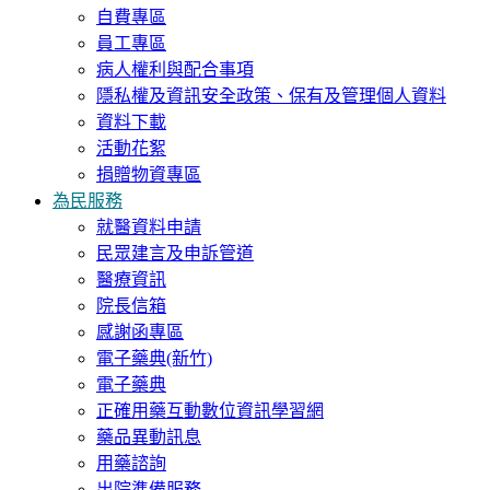
自費專區
員工專區
病人權利與配合事項
隱私權及資訊安全政策、保有及管理個人資料
資料下載
活動花絮
捐贈物資專區
為民服務
就醫資料申請
民眾建言及申訴管道
醫療資訊
院長信箱
感謝函專區
電子藥典(新竹)
電子藥典
正確用藥互動數位資訊學習網
藥品異動訊息
用藥諮詢
出院準備服務