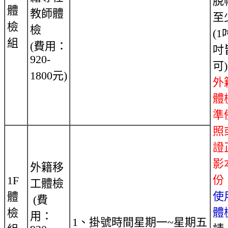
脫
體
教師體
至
檢
檢
(1
組
(費用：
吋
920-
可
1800元)
外
體
準
照
證
影
外籍移
份
1F
工體檢
使
體
(費
體
檢
用：
1、掛號時間星期一~星期五