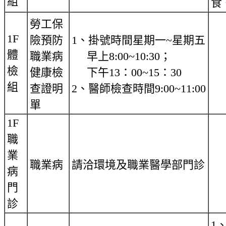
組
食
勞工保
1F
險預防
1、掛號時間星期一~星期五
體
職業病
早上8:00~10:30；
檢
健康檢
下午13：00~15：30
組
查證明
2、醫師檢查時間9:00~11:00
單
1F
職
業
職業病
請洽環境及職業醫學部門診
病
門
診
1