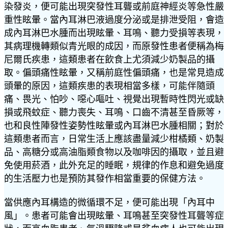
染發炎，便可能出現突發性耳聾或前庭神經炎等急性嚴
重性眩暈。當內耳淋巴液過度分泌或是排泄受阻，會造
成內耳淋巴水腫而出現眩暈、耳鳴、聽力受損等表現，
其病理機轉類似青光眼的成因，而原發性患者便稱為梅
尼爾氏疾患，這類患者在飲食上尤須減少奶製品的攝
取。偏頭痛性眩暈，又稱前庭性偏頭痛，也是常見造成
頭暈的原因，這類疾患的表現相當多樣，可能伴隨頭
痛、畏光、怕吵、噁心嘔吐、視覺出現暫時性閃光或缺
損或飛蚊症、聽力喪失、耳鳴、口齒不清甚至昏厥等，
也和良性陣發性姿勢性眩暈或內耳淋巴水腫相關；對於
這類患者而言，日常生活上應該盡量減少柑橘類、奶製
品、高糖分或高油脂類食物以及咖啡因的攝取，並且避
免使用菸酒，此外充足的睡眠，規律的作息和避免過度
的生活壓力也是預防其發作相當重要的保健方法。
當供應內耳構造的微循環不足，便可能出現「內耳中
風」。患者可能會出現眩暈、耳鳴甚至突發性耳聾等症