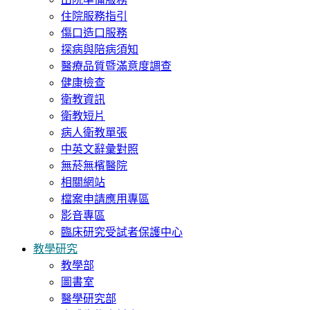
住院服務指引
傷口造口服務
探病與陪病須知
醫療品質暨滿意度調查
健康檢查
衛教資訊
衛教短片
病人衛教單張
中英文辭彙對照
無菸無檳醫院
相關網站
檔案申請應用專區
影音專區
臨床研究受試者保護中心
教學研究
教學部
圖書室
醫學研究部