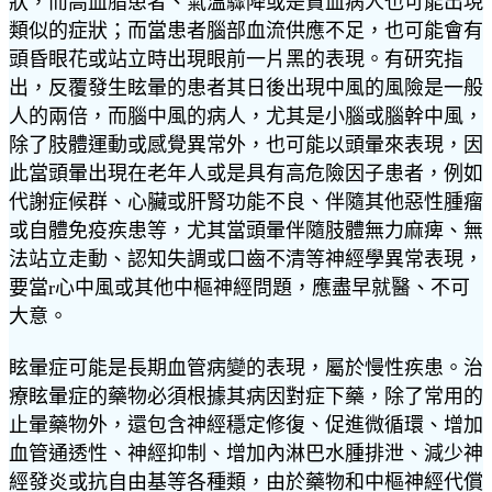
狀，而高血脂患者、氣溫驟降或是貧血病人也可能出現
類似的症狀；而當患者腦部血流供應不足，也可能會有
頭昏眼花或站立時出現眼前一片黑的表現。有研究指
出，反覆發生眩暈的患者其日後出現中風的風險是一般
人的兩倍，而腦中風的病人，尤其是小腦或腦幹中風，
除了肢體運動或感覺異常外，也可能以頭暈來表現，因
此當頭暈出現在老年人或是具有高危險因子患者，例如
代謝症候群、心臟或肝腎功能不良、伴隨其他惡性腫瘤
或自體免疫疾患等，尤其當頭暈伴隨肢體無力麻痺、無
法站立走動、認知失調或口齒不清等神經學異常表現，
要當r心中風或其他中樞神經問題，應盡早就醫、不可
大意。
眩暈症可能是長期血管病變的表現，屬於慢性疾患。治
療眩暈症的藥物必須根據其病因對症下藥，除了常用的
止暈藥物外，還包含神經穩定修復、促進微循環、增加
血管通透性、神經抑制、增加內淋巴水腫排泄、減少神
經發炎或抗自由基等各種類，由於藥物和中樞神經代償