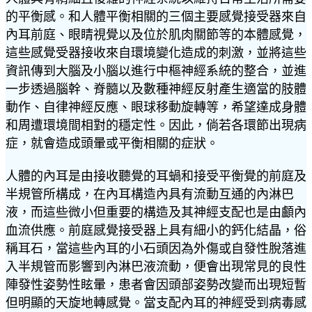
的平衡感。和人體平衡相關的三個主要感覺接受器來自
內耳前庭、眼睛視覺以及位於肌肉關節等的本體感覺，
這些感覺受器接收來自環境變化造成的刺激，並將這些
資訊傳到大腦及小腦以進行中樞神經系統的整合，並進
一步透過腦幹、脊髓以及數種神經反射產生適當的肢體
動作、自律神經反應、眼球移動旋轉等，希望達成身體
和周遭環境間相對的穩定性。因此，倘若各環節出現病
症，就會造成頭暈或平衡相關的症狀。
人體的內耳是由接收聽覺的耳蝸和接受平衡覺的前庭及
半規管所構成，在內耳構造內具有流動互通的內淋巴
液，而這些微小但重要的構造及其神經支配也是由顱內
血流供應。前庭感覺接受器上具有細小的鈣化結晶，俗
稱耳石，當這些內耳的小石頭因為外傷或自發性脫落進
入半規管而影響到內淋巴液流動，便會出現常見的良性
陣發性姿勢性眩暈，患者會因頭部姿勢改變而出現短暫
但明顯的天旋地轉感覺。當支配內耳的神經受到病毒感