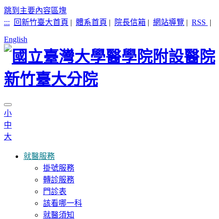
跳到主要內容區塊
:::
回新竹臺大首頁
|
體系首頁
|
院長信箱
|
網站導覽
|
RSS
|
English
小
中
大
就醫服務
掛號服務
轉診服務
門診表
該看哪一科
就醫須知