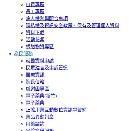
自費專區
員工專區
病人權利與配合事項
隱私權及資訊安全政策、保有及管理個人資料
資料下載
活動花絮
捐贈物資專區
為民服務
就醫資料申請
民眾建言及申訴管道
醫療資訊
院長信箱
感謝函專區
電子藥典(新竹)
電子藥典
正確用藥互動數位資訊學習網
藥品異動訊息
用藥諮詢
出院準備服務