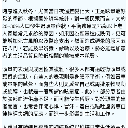
時序進入秋冬，尤其當日夜溫差變化大，正是眩暈症好
發的季節。根據國外資料統計，對一般民眾而言，大約
20~30%人口發生過頭暈症狀，平衡疾患是75歲以上老
人家最常見求診的原因，如果因為頭暈造成跌倒，更可
能增加死亡風險以及醫療支出。然而造成頭暈的原因五
花八門，若能及早辨識、診斷以及治療，勢必能增加患
者的生活品質且降低相關的醫療成本耗費。
頭暈的表現與成因極其複雜。很多人都有過輕微頭暈或
頭昏的症狀，有些人的表現則是身體不平衡，例如暈車
或暈船的感覺，而有些人則是感覺自己或周遭景物晃動
或旋轉，也就是一般所謂的眩暈症；此外，部分患者由
於腦部血流供應不足，而可能發生昏厥。對於頭暈的患
者而言，也常會伴隨心悸、冒汗、蒼白或嘔吐虛弱等自
律神經失調的反應，而進一步影響到生活和工作。
人體具有精細且複雜的神經系統以維持日常生活所需要