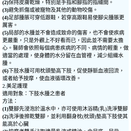
(2)
保持皮膚乾燥，特別是手指和腳指的指縫間。
(3)
避免抓傷或被寵物及其他的動物咬傷。
(4)
足部腫脹可穿低跟鞋，若穿高跟鞋易使腳尖腫脹更
厲害。
(5)
局部的水腫並不會造成致命的傷害，也不會使疾病
更嚴重，只是外觀上不好看而已，因此並不需要太擔
心。醫師會依照每個病患疾病的不同、病情的輕重，做
適當的處理，使身體的水分留在血管裡，減少組織水
腫。
(6)
下肢水腫可用枕頭墊高下肢，促使靜脈血液回流，
或者給予按摩，使血液循環改善。
2.美足護理
適用對象：下肢水腫之患者
方法：
(1)
雙腳先浸泡於溫水中，亦可使用沐浴精(乳)洗淨雙腳
(2)
洗淨後擦乾雙腳，並利用翻身枕(枕頭)墊高下肢使其
能高於心臟