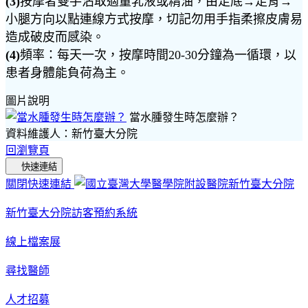
(3)
按摩者雙手沾取適量乳液或精油，由足底→足背→
小腿方向以點連線方式按摩，切記勿用手指柔擦皮膚易
造成破皮而感染。
(4)
頻率：每天一次，按摩時間20-30分鐘為一循環，以
患者身體能負荷為主。
圖片說明
當水腫發生時怎麼辦？
資料維護人：新竹臺大分院
回瀏覽頁
快速連結
關閉快速連結
新竹臺大分院訪客預約系統
線上檔案展
尋找醫師
人才招募