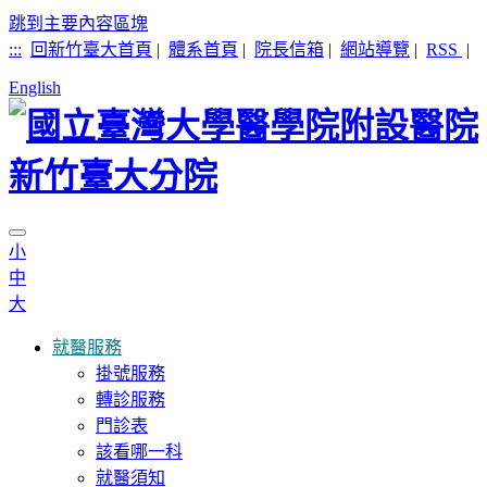
跳到主要內容區塊
:::
回新竹臺大首頁
|
體系首頁
|
院長信箱
|
網站導覽
|
RSS
|
English
小
中
大
就醫服務
掛號服務
轉診服務
門診表
該看哪一科
就醫須知