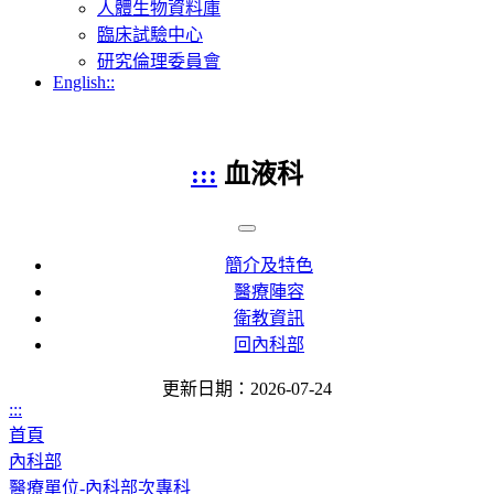
人體生物資料庫
臨床試驗中心
研究倫理委員會
English::
:::
血液科
簡介及特色
醫療陣容
衛教資訊
回內科部
更新日期：2026-07-24
:::
首頁
內科部
醫療單位-內科部次專科