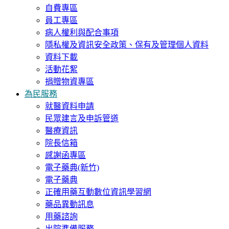
自費專區
員工專區
病人權利與配合事項
隱私權及資訊安全政策、保有及管理個人資料
資料下載
活動花絮
捐贈物資專區
為民服務
就醫資料申請
民眾建言及申訴管道
醫療資訊
院長信箱
感謝函專區
電子藥典(新竹)
電子藥典
正確用藥互動數位資訊學習網
藥品異動訊息
用藥諮詢
出院準備服務