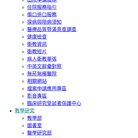
住院服務指引
傷口造口服務
探病與陪病須知
醫療品質暨滿意度調查
健康檢查
衛教資訊
衛教短片
病人衛教單張
中英文辭彙對照
無菸無檳醫院
相關網站
檔案申請應用專區
影音專區
臨床研究受試者保護中心
教學研究
教學部
圖書室
醫學研究部