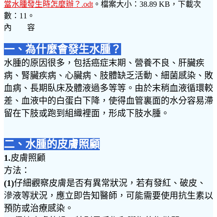
當水腫發生時怎麼辦？.odt
。檔案大小：38.89 KB，下載次
數：11。
內 容
一、為什麼會發生水腫？
水腫的原因很多，包括癌症末期、營養不良、肝臟疾
病、腎臟疾病、心臟病、肢體缺乏活動、細菌感染、敗
血病、長期臥床及體液過多等等。由於末稍血液循環較
差、血液中的白蛋白下降，使得血管裏面的水分容易滯
留在下肢或跑到組織裡面，形成下肢水腫。
二、水腫的皮膚照顧
1.
皮膚照顧
方法：
(1)
仔細觀察皮膚是否有異常狀況，若有發紅、破皮、
滲液等狀況，應立即告知醫師，可能需要使用抗生素以
預防或治療感染。