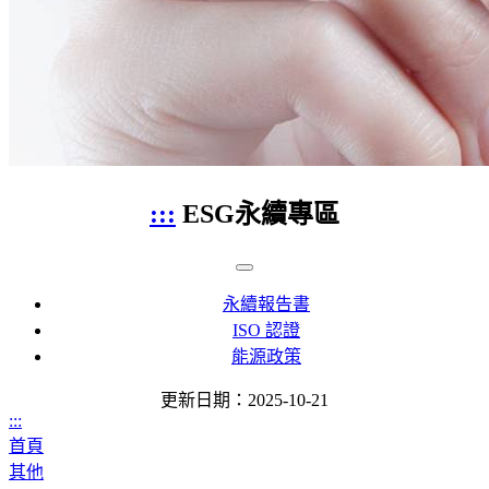
:::
ESG永續專區
永續報告書
ISO 認證
能源政策
更新日期：2025-10-21
:::
首頁
其他