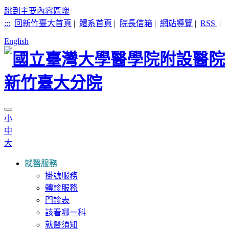
跳到主要內容區塊
:::
回新竹臺大首頁
|
體系首頁
|
院長信箱
|
網站導覽
|
RSS
|
English
小
中
大
就醫服務
掛號服務
轉診服務
門診表
該看哪一科
就醫須知