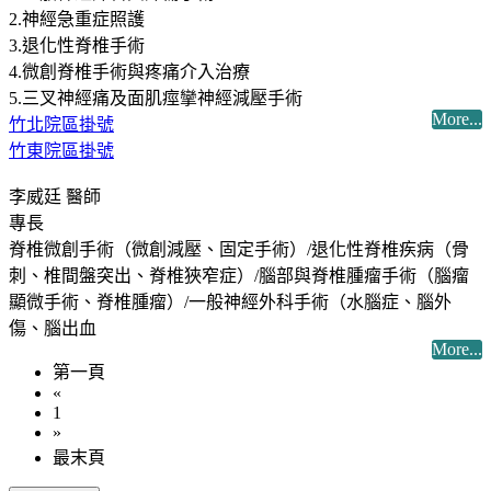
2.神經急重症照護
3.退化性脊椎手術
4.微創脊椎手術與疼痛介入治療
5.三叉神經痛及面肌痙攣神經減壓手術
More...
竹北院區掛號
竹東院區掛號
李威廷 醫師
專長
脊椎微創手術（微創減壓、固定手術）/退化性脊椎疾病（骨
刺、椎間盤突出、脊椎狹窄症）/腦部與脊椎腫瘤手術（腦瘤
顯微手術、脊椎腫瘤）/一般神經外科手術（水腦症、腦外
傷、腦出血
More...
第一頁
«
1
»
最末頁