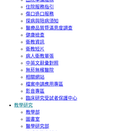
住院服務指引
傷口造口服務
探病與陪病須知
醫療品質暨滿意度調查
健康檢查
衛教資訊
衛教短片
病人衛教單張
中英文辭彙對照
無菸無檳醫院
相關網站
檔案申請應用專區
影音專區
臨床研究受試者保護中心
教學研究
教學部
圖書室
醫學研究部