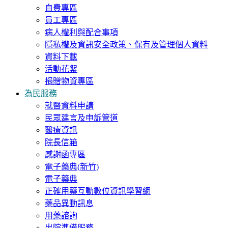
自費專區
員工專區
病人權利與配合事項
隱私權及資訊安全政策、保有及管理個人資料
資料下載
活動花絮
捐贈物資專區
為民服務
就醫資料申請
民眾建言及申訴管道
醫療資訊
院長信箱
感謝函專區
電子藥典(新竹)
電子藥典
正確用藥互動數位資訊學習網
藥品異動訊息
用藥諮詢
出院準備服務