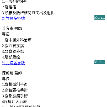
1.一般神經外科
2.腦腫瘤
3.頸椎及腰椎椎間盤突出及退化
More...
新竹醫院掛號
葉宜憲 醫師
專長
1.腦中風外科治療
2.腦血管疾病
3.頭脊髓外傷
4.腦部腫瘤
More...
竹北院區掛號
陳蔚蔚 醫師
專長
1.脊椎微創手術
2.高位頸椎手術
3.腦部腫瘤手術
4疼痛介入治療