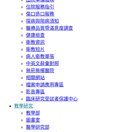
住院服務指引
傷口造口服務
探病與陪病須知
醫療品質暨滿意度調查
健康檢查
衛教資訊
衛教短片
病人衛教單張
中英文辭彙對照
無菸無檳醫院
相關網站
檔案申請應用專區
影音專區
臨床研究受試者保護中心
教學研究
教學部
圖書室
醫學研究部