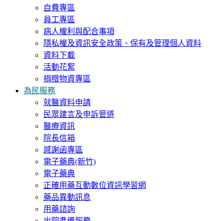
自費專區
員工專區
病人權利與配合事項
隱私權及資訊安全政策、保有及管理個人資料
資料下載
活動花絮
捐贈物資專區
為民服務
就醫資料申請
民眾建言及申訴管道
醫療資訊
院長信箱
感謝函專區
電子藥典(新竹)
電子藥典
正確用藥互動數位資訊學習網
藥品異動訊息
用藥諮詢
出院準備服務