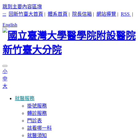
跳到主要內容區塊
:::
回新竹臺大首頁
|
體系首頁
|
院長信箱
|
網站導覽
|
RSS
|
English
小
中
大
就醫服務
掛號服務
轉診服務
門診表
該看哪一科
就醫須知