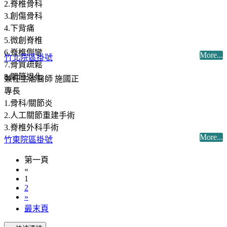
2.脊椎骨科
3.創傷骨科
4.下背痛
5.微創脊椎
6.脊椎側彎
More...
竹北院區掛號
7.骨質疏鬆
8.關節退化
兼任主治醫師 施國正
專長
1.骨科/關節炎
2.人工關節重建手術
3.脊椎外科手術
More...
竹東院區掛號
第一頁
«
1
2
»
最末頁