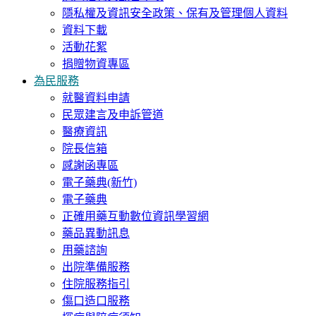
隱私權及資訊安全政策、保有及管理個人資料
資料下載
活動花絮
捐贈物資專區
為民服務
就醫資料申請
民眾建言及申訴管道
醫療資訊
院長信箱
感謝函專區
電子藥典(新竹)
電子藥典
正確用藥互動數位資訊學習網
藥品異動訊息
用藥諮詢
出院準備服務
住院服務指引
傷口造口服務