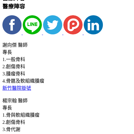
醫療陣容
謝向傑 醫師
專長
1.一般骨科
2.創傷骨科
3.腫瘤骨科
4.骨骼及軟組織腫瘤
新竹醫院掛號
楊宗翰 醫師
專長
1.骨與軟組織腫瘤
2.創傷骨科
3.骨代謝