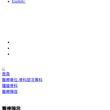
English::
:::
首頁
醫療單位-骨科部次專科
腫瘤骨科
醫療陣容
醫療陣容