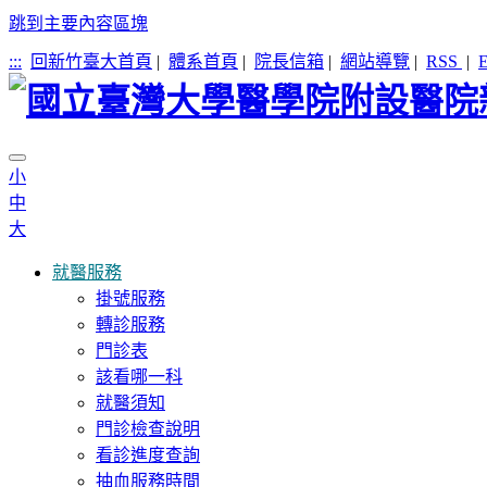
跳到主要內容區塊
:::
回新竹臺大首頁
|
體系首頁
|
院長信箱
|
網站導覽
|
RSS
|
E
小
中
大
就醫服務
掛號服務
轉診服務
門診表
該看哪一科
就醫須知
門診檢查說明
看診進度查詢
抽血服務時間