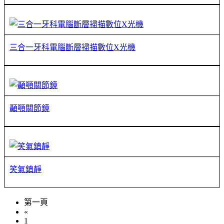
三合一牙科電腦斷層掃描數位X光機
顳顎關節鏡
笑氣鎮靜
第一頁
«
1