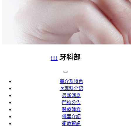
:::
牙科部
簡介及特色
次專科介紹
最新消息
門診公告
醫療陣容
儀器介紹
衛教資訊