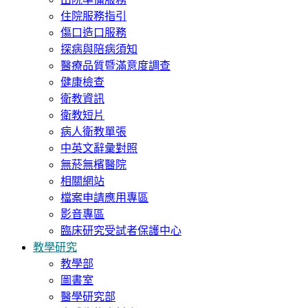
住院服務指引
傷口造口服務
探病與陪病須知
醫療品質暨滿意度調查
健康檢查
衛教資訊
衛教短片
病人衛教單張
中英文辭彙對照
無菸無檳醫院
相關網站
檔案申請應用專區
影音專區
臨床研究受試者保護中心
教學研究
教學部
圖書室
醫學研究部