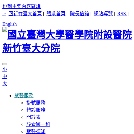
跳到主要內容區塊
:::
回新竹臺大首頁
|
體系首頁
|
院長信箱
|
網站導覽
|
RSS
|
English
小
中
大
就醫服務
掛號服務
轉診服務
門診表
該看哪一科
就醫須知