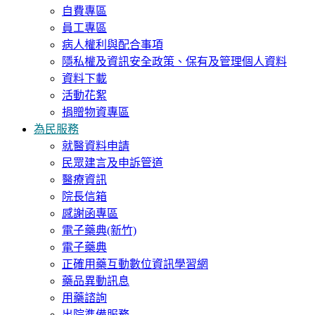
自費專區
員工專區
病人權利與配合事項
隱私權及資訊安全政策、保有及管理個人資料
資料下載
活動花絮
捐贈物資專區
為民服務
就醫資料申請
民眾建言及申訴管道
醫療資訊
院長信箱
感謝函專區
電子藥典(新竹)
電子藥典
正確用藥互動數位資訊學習網
藥品異動訊息
用藥諮詢
出院準備服務