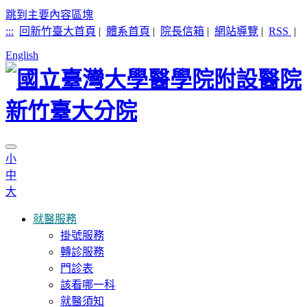
跳到主要內容區塊
:::
回新竹臺大首頁
|
體系首頁
|
院長信箱
|
網站導覽
|
RSS
|
English
小
中
大
就醫服務
掛號服務
轉診服務
門診表
該看哪一科
就醫須知