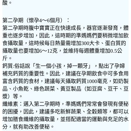
酸。
第二孕期（懷孕4～6個月）：
第二孕期時腹中寶寶正在快速成長，器官逐漸發育，體
重也逐步增加，因此，這時期的準媽媽們要稍微增加飲
食攝取量，這時候每日熱量需增加300大卡、蛋白質的
攝取量也要增加6～12克，並維持每週體重增加0.5公
斤。
鈣質:俗話說「生一個小孩，掉一顆牙」，點出了孕婦
補充鈣質的重要性。因此，建議在孕期飲食中可多食用
富含鈣質的食材，建議每天攝取鈣質1000毫克，如奶製
品、小魚乾、綠色蔬菜、黃豆製品（如豆腐、豆干、豆
漿）等。
纖維素：邁入第二孕期時，準媽媽們常常會發現有便秘
的困擾，因此，建議多吃新鮮蔬果、全穀類等，都可以
增加膳食纖維的攝取量，並搭配適當的運動與充足的水
分，就有助改善便秘。