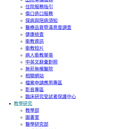
住院服務指引
傷口造口服務
探病與陪病須知
醫療品質暨滿意度調查
健康檢查
衛教資訊
衛教短片
病人衛教單張
中英文辭彙對照
無菸無檳醫院
相關網站
檔案申請應用專區
影音專區
臨床研究受試者保護中心
教學研究
教學部
圖書室
醫學研究部