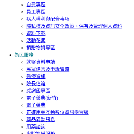
自費專區
員工專區
病人權利與配合事項
隱私權及資訊安全政策、保有及管理個人資料
資料下載
活動花絮
捐贈物資專區
為民服務
就醫資料申請
民眾建言及申訴管道
醫療資訊
院長信箱
感謝函專區
電子藥典(新竹)
電子藥典
正確用藥互動數位資訊學習網
藥品異動訊息
用藥諮詢
出院準備服務