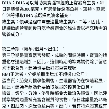
DHA：DHA可以幫助寶寶腦神經的正常發育生長，每
日建議量為300毫克，可適量從深海魚類、藻類、亞麻
仁油等攝取DHA或選擇魚油來補充。
維生素：懷孕過程中需要適量維生素B、D等，因此，
建議徵詢營養師後再吃孕婦適合的維生素以補充所需的
營養成分。
第三孕期（懷孕7個月～出生）：
第三孕期是寶寶器官發展、成熟的關鍵時期，寶寶的體
重也會迅速增加。因此，這個時期的準媽媽們除了留意
均衡飲食外，建議也要做好體重管理喔!
BMI正常者，分娩前體重增加不超過12公斤！
蛋白質：胎兒到懷孕後期後，生理器官仍在快速發展，
因此，建議準媽媽們要攝取足量的優質蛋白質。
鐵質：懷孕、分娩、泌乳時都會大量流失鐵質，因此建
議準媽媽適量補充富含鐵質的食物，每日建議量為45毫
克，如紅肉、深綠色蔬菜等。然而，若有特殊體質或有