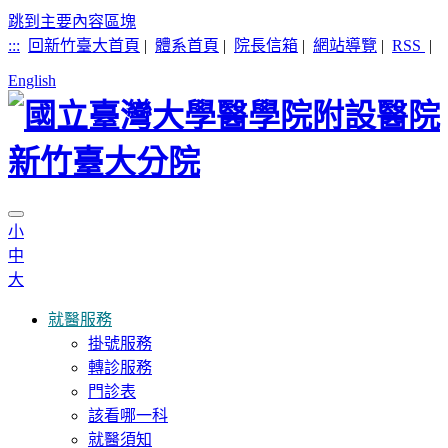
跳到主要內容區塊
:::
回新竹臺大首頁
|
體系首頁
|
院長信箱
|
網站導覽
|
RSS
|
English
小
中
大
就醫服務
掛號服務
轉診服務
門診表
該看哪一科
就醫須知