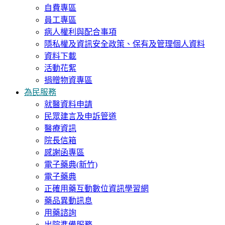
自費專區
員工專區
病人權利與配合事項
隱私權及資訊安全政策、保有及管理個人資料
資料下載
活動花絮
捐贈物資專區
為民服務
就醫資料申請
民眾建言及申訴管道
醫療資訊
院長信箱
感謝函專區
電子藥典(新竹)
電子藥典
正確用藥互動數位資訊學習網
藥品異動訊息
用藥諮詢
出院準備服務