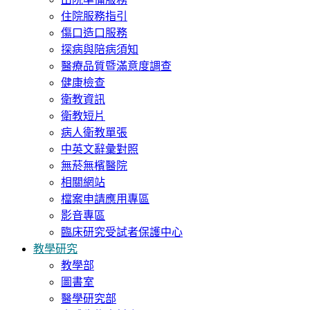
住院服務指引
傷口造口服務
探病與陪病須知
醫療品質暨滿意度調查
健康檢查
衛教資訊
衛教短片
病人衛教單張
中英文辭彙對照
無菸無檳醫院
相關網站
檔案申請應用專區
影音專區
臨床研究受試者保護中心
教學研究
教學部
圖書室
醫學研究部