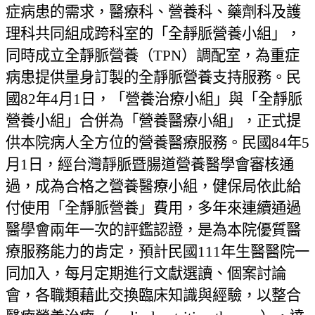
症病患的需求，醫療科、營養科、藥劑科及護
理科共同組成跨科室的「全靜脈營養小組」，
同時成立全靜脈營養（
TPN
）調配室，為重症
病患提供量身訂製的全靜脈營養支持服務。民
國
82
年
4
月
1
日，「營養治療小組」與「全靜脈
營養小組」合併為「營養醫療小組」，正式提
供本院病人全方位的營養醫療服務。民國
84
年
5
月
1
日，經台灣靜脈暨腸道營養醫學會審核通
過，成為合格之營養醫療小組，健保局依此給
付使用「全靜脈營養」費用，多年來連續通過
醫學會兩年一次的評鑑認證，是為本院優質醫
療服務能力的肯定，預計民國
111
年生醫醫院一
同加入，每月定期進行文獻選讀、個案討論
會，各職類藉此交換臨床知識與經驗，以整合