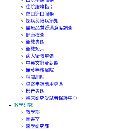
住院服務指引
傷口造口服務
探病與陪病須知
醫療品質暨滿意度調查
健康檢查
衛教專區
衛教短片
病人衛教單張
中英文辭彙對照
無菸無檳醫院
相關網站
檔案申請應用專區
影音專區
臨床研究受試者保護中心
教學研究
教學部
圖書室
醫學研究部