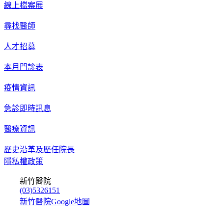
線上檔案展
尋找醫師
人才招募
本月門診表
疫情資訊
急診即時訊息
醫療資訊
歷史沿革及歷任院長
隱私權政策
新竹醫院
(03)5326151
新竹醫院Google地圖