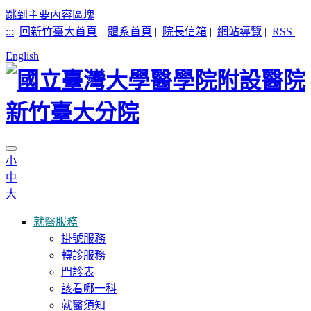
跳到主要內容區塊
:::
回新竹臺大首頁
|
體系首頁
|
院長信箱
|
網站導覽
|
RSS
|
English
小
中
大
就醫服務
掛號服務
轉診服務
門診表
該看哪一科
就醫須知