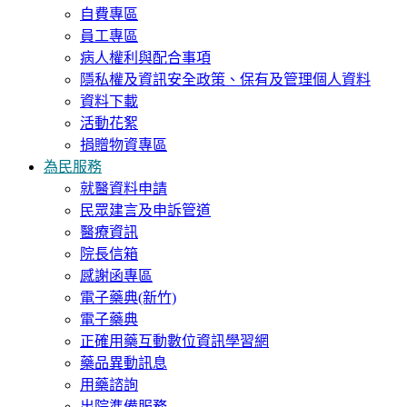
自費專區
員工專區
病人權利與配合事項
隱私權及資訊安全政策、保有及管理個人資料
資料下載
活動花絮
捐贈物資專區
為民服務
就醫資料申請
民眾建言及申訴管道
醫療資訊
院長信箱
感謝函專區
電子藥典(新竹)
電子藥典
正確用藥互動數位資訊學習網
藥品異動訊息
用藥諮詢
出院準備服務