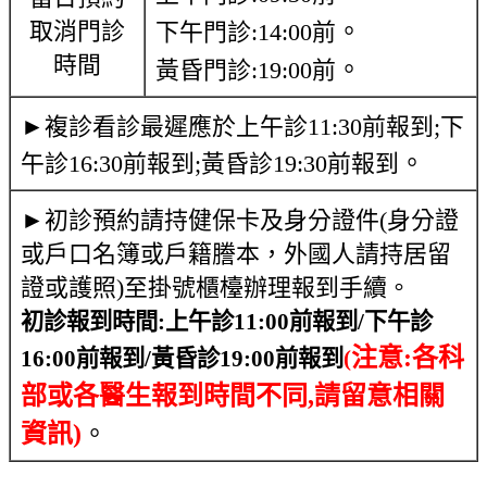
取消門診
。
下午門診:14:00前
時間
。
黃昏門診:19:00前
►複診看診最遲應於上午診11:30前報到;下
。
午診16:30前報到;黃昏診19:30前報到
►初診預約請持健保卡及身分證件(身分證
或戶口名簿或戶籍謄本，外國人請持居留
證或護照)至掛號櫃檯辦理報到手續。
初診報到時間
:
上午診
11:00
前報到
/
下午診
注意
:
各科
16
:00前報到/黃昏診19:00前報到
(
部或各醫生報到時間不同,請留意相關
資訊
)
。