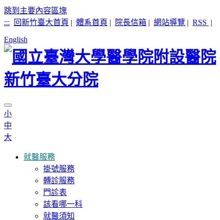
跳到主要內容區塊
:::
回新竹臺大首頁
|
體系首頁
|
院長信箱
|
網站導覽
|
RSS
|
English
小
中
大
就醫服務
掛號服務
轉診服務
門診表
該看哪一科
就醫須知