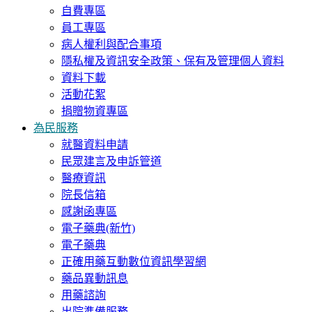
自費專區
員工專區
病人權利與配合事項
隱私權及資訊安全政策、保有及管理個人資料
資料下載
活動花絮
捐贈物資專區
為民服務
就醫資料申請
民眾建言及申訴管道
醫療資訊
院長信箱
感謝函專區
電子藥典(新竹)
電子藥典
正確用藥互動數位資訊學習網
藥品異動訊息
用藥諮詢
出院準備服務