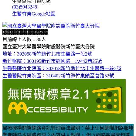
生醫醫院竹東院區
(03)5943248
生醫竹東Google地圖
目前線上人數：36人
國立臺灣大學醫學院附設醫院新竹臺大分院
地址：302058新竹縣竹北市生醫路一段2號
新竹醫院：300195新竹市經國路一段442巷25號
生醫醫院竹北院區：302058新竹縣竹北市生醫路一段2號
生醫醫院竹東院區：310402新竹縣竹東鎮至善路52號
醫療機構網際網路資訊管理辦法聲明：禁止任何網際網路服務
業者轉錄本網路資訊之內容供人點閱。 但以網路搜尋或超連