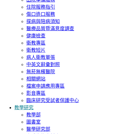
住院服務指引
傷口造口服務
探病與陪病須知
醫療品質暨滿意度調查
健康檢查
衛教專區
衛教短片
病人衛教單張
中英文辭彙對照
無菸無檳醫院
相關網站
檔案申請應用專區
影音專區
臨床研究受試者保護中心
教學研究
教學部
圖書室
醫學研究部